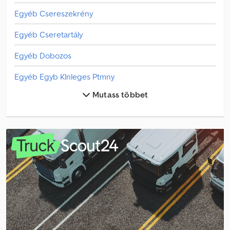
Egyéb Csereszekrény
Egyéb Cseretartály
Egyéb Dobozos
Egyéb Egyb Klnleges Ptmny
Mutass többet
Egyéb Egyéb
Egyéb Fa Szállító
Egyéb Gyümölcs- És Szőlőtermesztési Gép
Egyéb Hutodobozos Csereszekrény
Egyéb Könnyu Szállító
Egyéb Lánctalpas/Buldózer
Egyéb Növényvédelmi & Műtrágyázó Gép