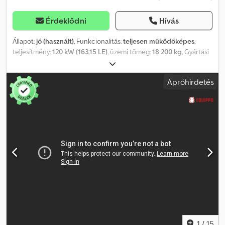
Érdeklődni
Hívás
Állapot:
jó (használt)
, Funkcionalitás:
teljesen működőképes
,
teljesítmény:
120 kW (163,15 LE)
, üzemi tömeg:
18 200 kg
, Gyártási
év:
2015
, üzemórák:
5 700 h
, Felszereltség:
fedélzeti számítógép,
fülke, kiegészítő fényszórók, légkondicionálás
, Liebherr PR724
Apróhirdetés
LGP Gyártási év: 2015 Üzemórák: mindössze 5700 óra,
dokumentálható 3 fogas talajszétterelő Futómű: 70%-ban jó
állapotú 910 mm-es talplemezek 6-irányú kotrókanál A kotrókanál
szélessége kb. 3,00 m, plusz a sarka mindkét oldalon 0,40 m A
kotrókanál teljes szélessége kb. 3,80 m Dsdpfxezl Rapo An Nskr
Üzemanyag-szivattyú Klímaberendezés LED munkalámpák Trimble
lézeres rendszer előkészítése 4 hengeres Liebherr motor, 120
kW/163 LE Utolsó szerviz: 5482 üzemóra, 2025 Üzemi súly: 18 200 kg
CE jelölés németországi forrásból, teljes előélettel Sorozatszám:
VAUZ0755LZT014682 _____ A hirdetésben esetlegesen előforduló
helyesírási hibák és tévedésekért nem vállalunk felelősséget.
Kizárólag a megrendelés megerősítésében vagy a vásárlási
szerződésben foglalt konkrét megállapodások érvényesek.
1
/
15