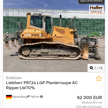
Apróhirdetés
1
/
15
Bulldózer
Liebherr
PR724 LGP Planierraupe AC
Ripper LW70%
92 000 EUR
Ravensburg
748 km
VB plusz ÁFA-val
(109 480 EUR bruttó)