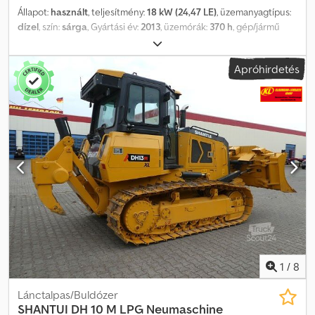
Állapot:
használt
, teljesítmény:
18 kW (24,47 LE)
, üzemanyagtípus:
dízel
, szín:
sárga
, Gyártási év:
2013
, üzemórák:
370 h
, gép/jármű
száma:
2704198
, Felszereltség:
UVV biztonsági ellenőrzés
,
Felszereltség / Műszaki adatok VIBROMAX VM 1500:
Apróhirdetés
Dksdpjyzntbofx An Nsr Üzemi tömeg: 1.530 kg * Árokhenger rádiós
távirányítással * Nagyon csendes, vízhűtéses, 3-hengeres
dízelmotor * Munkaszélesség max. 850 mm * Frekvencia: 31 Hz *
Amplitúdó: 2,4 mm * Automatikus motorleállítás a gép billenésekor
* Hidrodinamikus fék * Zárható burkolatok vandalizmus elleni
védelemhez
1
/
8
Lánctalpas/Buldózer
SHANTUI
DH 10 M LPG Neumaschine