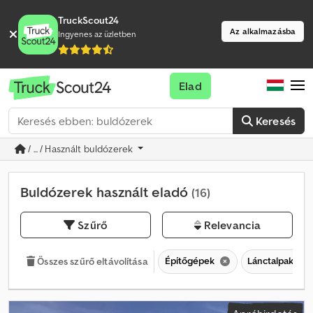
TruckScout24
Az alkalmazásba
Ingyenes az üzletben
Elad
Keresés
/ ... / Használt buldózerek
Buldózerek használt eladó
(16)
Szűrő
Relevancia
Építőgépek
Lánctalpak
Összes szűrő eltávolítása