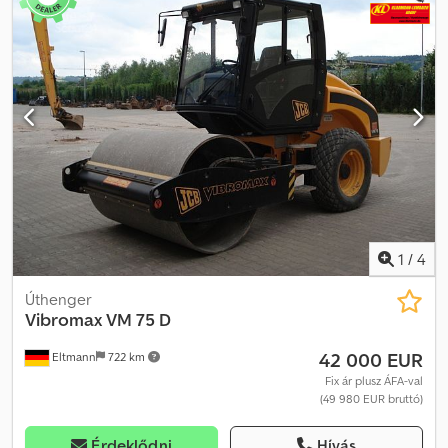
500 kg Dsdpfx Anoyznb Sj Njkr - Munkaszélesség max. 850 mm -
Frekvencia: 31 Hz - Amplitúdó: 2,4 mm - Automatikus motorleállítás
a gép megdöntése esetén - Hidrodinamikus fék - Zárható
burkolatok vandalizmus ellen
1
/
4
Úthenger
Vibromax
VM 75 D
42 000 EUR
Eltmann
722 km
Fix ár plusz ÁFA-val
(49 980 EUR bruttó)
Érdeklődni
Hívás