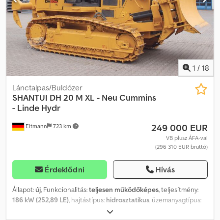
érdemes ezt a gépet és a szolgáltatásunkat választani: ✔ Alapos,
szakértői ellenőrzés ✔ Kiszállítás munkahelyre lehetséges ✔
Pénzvisszafizetési garancia ✔ Biztonságos és rugalmas fizetési
lehetőségek 🔄 Más gépek is érdeklik? Dsdpszf Ifcofx An Nskr
Hasznos eszközök és források minden géptulajdonos és
üzemeltető számára – egyszerűen elérhető platformunkon.
1
/
18
Lánctalpas/Buldózer
SHANTUI
DH 20 M XL - Neu Cummins
- Linde Hydr
249 000 EUR
Eltmann
723 km
VB plusz ÁFA-val
(296 310 EUR bruttó)
Érdeklődni
Hívás
Állapot:
új
, Funkcionalitás:
teljesen működőképes
, teljesítmény:
186 kW (252,89 LE)
, hajtástípus:
hidrosztatikus
, üzemanyagtípus:
dízel
, szín:
sárga
, össztömeg:
22 206 kg
, üzemi tömeg:
22 206 kg
,