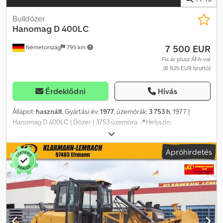
Bulldózer
Hanomag
D 400LC
7 500 EUR
Németország
795 km
Fix ár plusz ÁFA-val
(8 925 EUR bruttó)
Érdeklődni
Hívás
Állapot:
használt
, Gyártási év:
1977
, üzemórák:
3 753 h
, 1977 |
Hanomag D 400LC | Dózer | 3753 üzemóra 📍Helyszín:
Németország 🚛 Kiszállítás elérhető az Ön helyszínére – Használja
szállítási kalkulátorunkat a szállítási költségek becsléséhez! 💰
Apróhirdetés
Azonnali vétel EUR 7500-ért vagy tegyen ajánlatot. Fizetés
átvételkor is lehetséges kedvező díj ellenében (jóváhagyáshoz
kötött)* 👷‍♂️ Független szakértő által átvizsgálva 33 ellenőrzési
pontból 19 jóváhagyva ✅ 12 hiányos ℹ️ 2 hiba ⚠️ 📌 Ellenőr
megjegyzése: 📄 Szeretné megnézni a teljes ellenőrzést, további
fotókat vagy videót? Tipp: Az „29698 Equippo” hivatkozás gyakran
használt, amikor további részleteket keres online. 💡 Miért