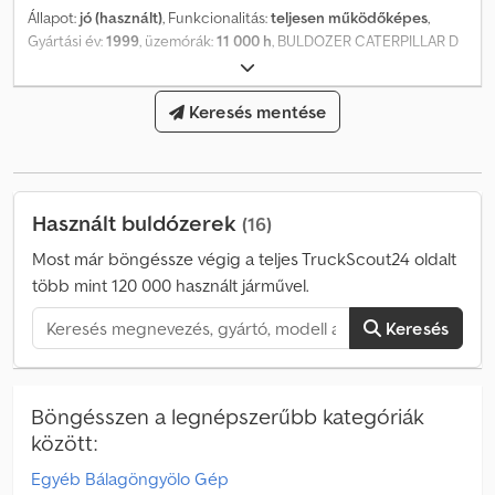
Állapot:
jó (használt)
, Funkcionalitás:
teljesen működőképes
,
Gyártási év:
1999
, üzemórák:
11 000 h
, BULDOZER CATERPILLAR D
5 M LGP ÉVJÁRAT: 1999 11 000 ÜZEMÓRA Dkjdpoxxal Usfx An Njr
RIPPER DÖNTHETŐ TOLÓLAP
Keresés mentése
Használt buldózerek
(16)
Most már böngéssze végig a teljes TruckScout24 oldalt
több mint 120 000 használt járművel.
Keresés
Böngésszen a legnépszerűbb kategóriák
között:
Egyéb Bálagöngyölo Gép