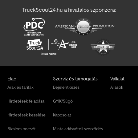
TruckScout24.hu a hivatalos szponzora:
Szabván Felépítmény
Ztalajlazító Gép
Elad
Szerviz és támogatás
Vállalat
Árak és tarifák
Bejelentkezés
Állások
Hirdetések feladása
GYIK/Súgó
Hirdetések kezelése
Kapcsolat
Bizalom pecsét
Minta adásvételi szerződés