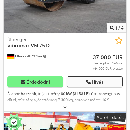
1
/
4
Úthenger
Vibromax
VM 75 D
37 000 EUR
Eltmann
722 km
Fix ár plusz ÁFA-val
(44 030 EUR bruttó)
Érdeklődni
Hívás
Állapot:
használt
, teljesítmény:
60 kW (81,58 LE)
, üzemanyagtípus:
dízel
, szín:
sárga
, össztömeg:
7 300 kg
, abroncs méret:
14.9-
24/6pr awt
, Gyártási év:
2007
, üzemórák:
990 h
, gép/jármű száma:
1801169
, Felszereltség:
UVV biztonsági ellenőrzés, fülke,
Apróhirdetés
kiegészítő fényszórók, kipörgésgátló, összkerékhajtás
,
Felszereltség / Műszaki adatok: - 1. és 2. sebességfokozat -