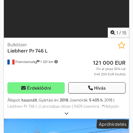
1
/
15
Bulldózer
Liebherr
Pr 746 L
121 000 EUR
Franciaország
1 321 km
Fix ár plusz ÁFA-val
(145 200 EUR bruttó)
Érdeklődni
Hívás
Állapot:
használt
, Gyártási év:
2018
, üzemórák:
5 405 h
, 2018 |
Liebherr Pr 746 L | Lánctalpas dózer | 5405 üzemóra 📍Helyszín:
Franciaország, Moussy-le-Vieux 🚛 Kiszállítás elérhető az Ön
telephelyére – Használja szállítási kalkulátorunkat a szállítási
Apróhirdetés
költségek becsléséhez! 💰 Azonnali vétel: 121 000 EUR vagy
tegyen ajánlatot. Fizetés átvételkor is lehetséges kedvező díj