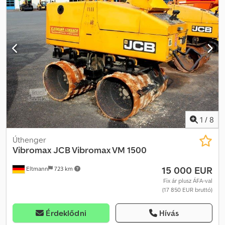
Elektromos indítás - Frekvencia 29 Hz / 36 Hz Dksdpfx Anjyzm Tmj
Nor - Amplitúdó 2 mm / 0,8 mm - Centrifugális erő 138 kN / 84 kN -
Centrifugális erő/görgőszélesség 1 500 mm - Tömörítési mélység
650 / 500 mm - Munkasebesség 6,9 km/h - Szállítási sebesség 11
km/h - Emelkedőképesség 60 % - Kormányszög ± 28 fok -
Billenési szög ±15 fok - Belső fordulókör 2 970 mm - Görgő
vonalterhelés 20,6 kg/cm - Csúszásgátló rendszer - Elektronikus
vezérlésű hidrosztatikus közvetlen hajtás - Hidrosztatikus
kormánymű két kormányzóhengerrel
1
/
8
Úthenger
Vibromax
JCB Vibromax VM 1500
15 000 EUR
Eltmann
723 km
Fix ár plusz ÁFA-val
(17 850 EUR bruttó)
Érdeklődni
Hívás