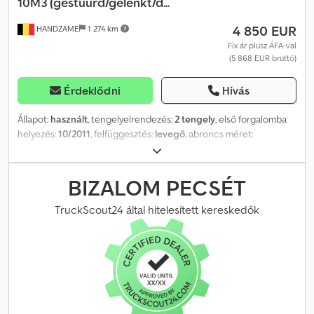
10M3 (gestuurd/gelenkt/d...
4 850 EUR
HANDZAME
1 274 km
Fix ár plusz ÁFA-val
(5 868 EUR bruttó)
Érdeklődni
Hívás
Állapot:
használt
, tengelyelrendezés:
2 tengely
, első forgalomba
helyezés:
10/2011
, felfüggesztés:
levegő
, abroncs méret:
425/65r22.5
, tengelytáv:
1 420 mm
, Gyártási év:
2011
, Felhajtható
anyag: beton Gumiabroncs méret: 425/65r22.5 Felfüggesztés:
légrugózás Hátsó tengely 1: kormányzott Hajtás: kerék
BIZALOM PECSÉT
Dcjdpfsuczfvex Ackok Saját tömeg: 8.720 kg Terhelhetőség:
24.280 kg Megengedett össztömeg: 33.000 kg
TruckScout24 által hitelesített kereskedők