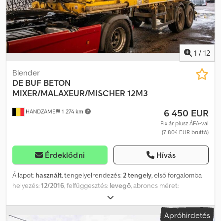
Tömegek Önsúly: 9 320 kg Hasznos teher: 29 680 kg
Megengedett össztömeg: 39 000 kg Karbantartás Műszaki vizsga
(APK): érvényes 2026.11-ig Állapot Műszaki állapot: nagyon jó
Esztétikai állapot: nagyon jó Sérülés: nincs
1
/
12
Blender
DE BUF
BETON
MIXER/MALAXEUR/MISCHER 12M3
6 450 EUR
HANDZAME
1 274 km
Fix ár plusz ÁFA-val
(7 804 EUR bruttó)
Érdeklődni
Hívás
Állapot:
használt
, tengelyelrendezés:
2 tengely
, első forgalomba
helyezés:
12/2016
, felfüggesztés:
levegő
, abroncs méret:
425/65R22,5
, tengelytáv:
1 300 mm
, Gyártási év:
2016
,
Felhasználható anyag: beton Gumiméret: 425/65R22,5 Dcsdpfx
Apróhirdetés
Aouc Dcdjckok Felfüggesztés: légrugós Hajtás: kerékhajtás Saját