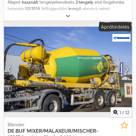
Állapot:
használt
, tengelyelrendezés:
2 tengely
, első forgalomba
helyezés:
02/2016
, felfüggesztés:
levegő
, abroncs méret:
425/64R22,5
, tengelytáv:
1 800 mm
, Gyártási év:
2016
,
Felhasználható anyag: beton Gumi méret: 425/64R22,5
Apróhirdetés
Felfüggesztés: légrugózás Hajtás: kerék Saját tömeg: 8 560 kg
Hasznos teher: 28 440 kg Megengedett össztömeg: 37 000 kg
Djdpjuczzdjfx Ackeck Felépítmény márkája: CIFA
1
/
12
Blender
DE BUF
MIXER/MALAXEUR/MISCHER-