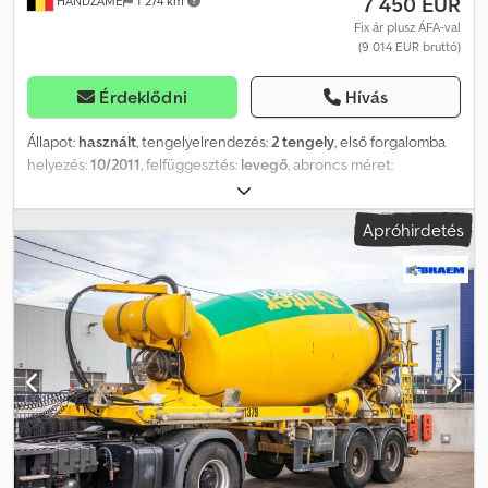
7 450 EUR
HANDZAME
1 274 km
Fix ár plusz ÁFA-val
(9 014 EUR bruttó)
Érdeklődni
Hívás
Állapot:
használt
, tengelyelrendezés:
2 tengely
, első forgalomba
helyezés:
10/2011
, felfüggesztés:
levegő
, abroncs méret:
425/65/r22,5
, tengelytáv:
1 300 mm
, szín:
sárga
, Gyártási év:
2011
,
Felhasználható anyag: Beton Felfüggesztés: Légrugózás Hátsó
Apróhirdetés
tengely 1: gumiabroncsméret: 425/65/R22,5 Hátsó tengely 2:
gumiabroncsméret: 425/65/R22,5 Meghajtás: Kerekes Djdpfx
Aoxzdf Rockeck Felkészítés márkája: STETTER