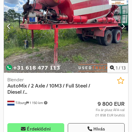
betonkeverő félpótkocsi Karrena 12 m³ felépítménnyel Kiváló
állapotban Dcjdpfx Acsww Dvdjksk Azonnal bevethető Német
jármű Komplett szerelvényként is elérhető
1
/
13
Blender
AutoMix / 2 Axle / 10M3 / Full Steel /
Diesel /...
9 800 EUR
Tilburg
1 150 km
Fix ár plusz ÁFA-val
(11 858 EUR bruttó)
Érdeklődni
Hívás