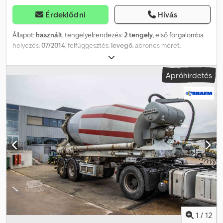
Érdeklődni
Hívás
Állapot:
használt
, tengelyelrendezés:
2 tengely
, első forgalomba
helyezés:
07/2014
, felfüggesztés:
levegő
, abroncs méret:
425/65R22,5
, tengelytáv:
1 300 mm
, Gyártási év:
2014
,
Felhasználható anyag: beton Gumiméret: 425/65R22,5 Dodpfxsuc
Apróhirdetés
Ehne Ackeck Felfüggesztés: légrugós Meghajtás: kerék
Megengedett össztömeg: 36 000 kg
1
/
12