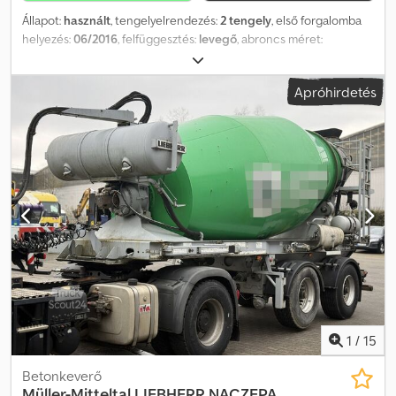
Állapot:
használt
, tengelyelrendezés:
2 tengely
, első forgalomba
helyezés:
06/2016
, felfüggesztés:
levegő
, abroncs méret:
425/65/r22,5
, tengelytáv:
1 300 mm
, Gyártási év:
2016
, Használható
anyag: beton Gumiabroncs mérete: 425/65 R22,5 Felfüggesztés:
Apróhirdetés
légrugó Hajtás: kerekek Megengedett össztömeg: 39 000 kg
Dodozi D Unepfx Ackeck Felépítmény gyártója: MOL
1
/
15
Betonkeverő
Müller-Mitteltal
LIEBHERR NACZEPA