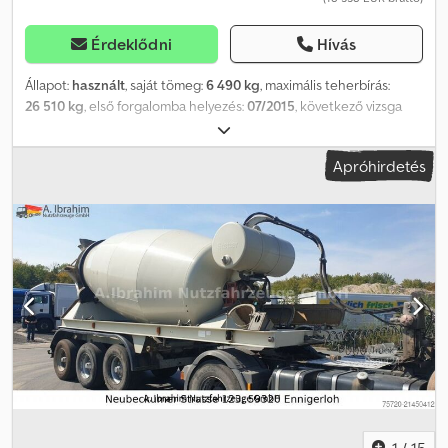
Érdeklődni
Hívás
Állapot:
használt
, saját tömeg:
6 490 kg
, maximális teherbírás:
26 510 kg
, első forgalomba helyezés:
07/2015
, következő vizsga
(TÜV):
07/2024
, teljes szélesség:
25 500 mm
, felfüggesztés:
levegő
,
üzemi tömeg:
33 000 kg
,
Apróhirdetés
1
/
15