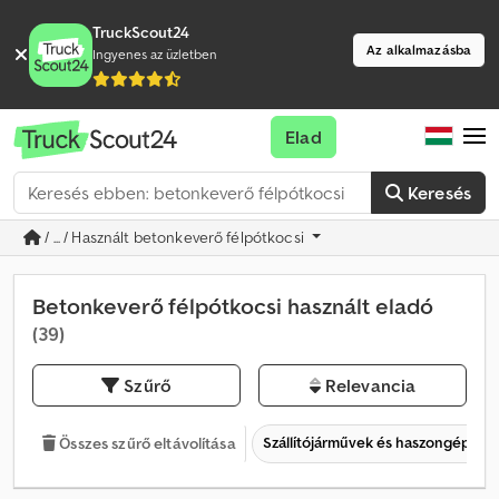
TruckScout24
Az alkalmazásba
Ingyenes az üzletben
Elad
Keresés
/ ... / Használt betonkeverő félpótkocsi
Betonkeverő félpótkocsi használt eladó
(39)
Szűrő
Relevancia
Szállítójárművek és haszongépjár
Összes szűrő eltávolítása