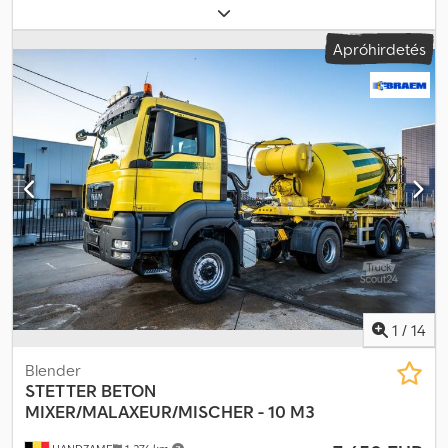
425/65r22.5
, tengelytáv:
1 300 mm
, Gyártási év:
2013
, Használható
anyag: Beton Gumiabroncs méret: 425/65r22.5 Felfüggesztés:
Apróhirdetés
Légrugós Hajtás: Kerekes Saját tömeg: 7 120 kg Hasznos
teherbírás: 28 880 kg Megengedett össztömeg: 36 000 kg Dsdpfx
Ajuc Ebhockeck
1
/
14
Blender
STETTER
BETON
MIXER/MALAXEUR/MISCHER - 10 M3