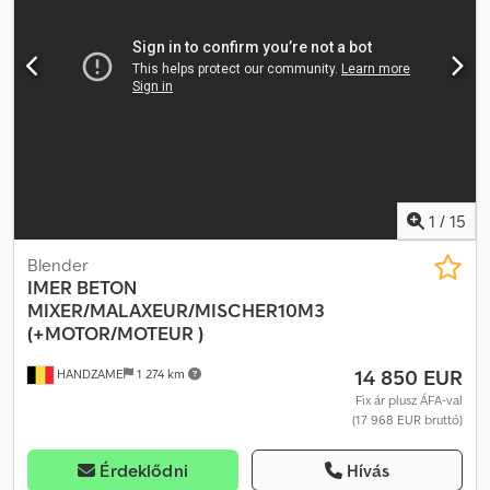
Megengedett össztömeg: 39 000 kg
1
/
15
Blender
IMER
BETON
MIXER/MALAXEUR/MISCHER10M3
(+MOTOR/MOTEUR )
14 850 EUR
HANDZAME
1 274 km
Fix ár plusz ÁFA-val
(17 968 EUR bruttó)
Érdeklődni
Hívás