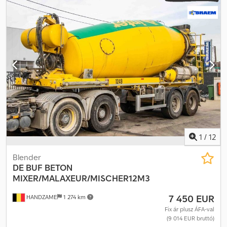
tömeg: 7 720 kg Terhelhetőség: 28 280 kg Megengedett
össztömeg: 36 000 kg Felépítmény márkája: DE BUF
1
/
12
Blender
DE BUF
BETON
MIXER/MALAXEUR/MISCHER12M3
7 450 EUR
HANDZAME
1 274 km
Fix ár plusz ÁFA-val
(9 014 EUR bruttó)