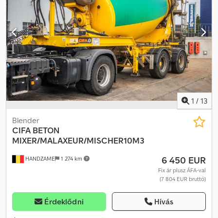
1
/
13
Blender
CIFA
BETON
MIXER/MALAXEUR/MISCHER10M3
6 450 EUR
HANDZAME
1 274 km
Fix ár plusz ÁFA-val
(7 804 EUR bruttó)
Érdeklődni
Hívás