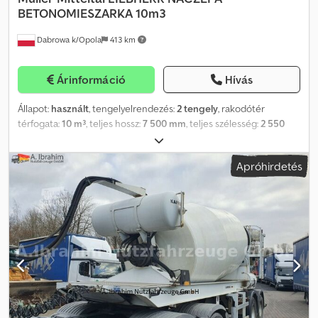
BETONOMIESZARKA 10m3
Dabrowa k/Opola
413 km
Árinformáció
Hívás
Állapot:
használt
, tengelyelrendezés:
2 tengely
, rakodótér
térfogata:
10 m³
, teljes hossz:
7 500 mm
, teljes szélesség:
2 550
mm
, teljes magasság:
4 000 mm
, Gyártási év:
2012
, Alkalmazási
anyag: Beton Bruttó tömeg: 6.530 kg Hasznos teher: 25.470 kg
Apróhirdetés
Dcodpfxex Utq So Ackek TELJES ÖSSZTÖMEG: 32.000 kg