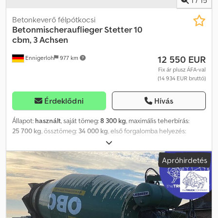
Betonkeverő félpótkocsi
Betonmischerauflieger Stetter 10
cbm, 3 Achsen
12 550 EUR
Ennigerloh
977 km
Fix ár plusz ÁFA-val
(14 934 EUR bruttó)
Érdeklődni
Hívás
Állapot:
használt
, saját tömeg:
8 300 kg
, maximális teherbírás:
25 700 kg
, össztömeg:
34 000 kg
, első forgalomba helyezés:
01/2000
, rakodótér térfogata:
10 m³
, felfüggesztés:
acél
, abroncs
méret:
385/65 R 22.5
, szín:
fehér
, hajtástípus:
egyéb
, első gumi
Apróhirdetés
méret:
385/65 R 22.5
, hátsó gumiabroncs méret:
385/65 R 22.5
,
vezetőfülke:
egyéb
, kibocsátási osztály:
nincs
, Betonkeverő
félpótkocsi Prestel Stetter 10 m³ felépítménnyel Dsdpfx
Ajyrxzpecksck Kitűnő állapot Azonnal munkára fogható Német
jármű Komplett szerelvényként is elérhető