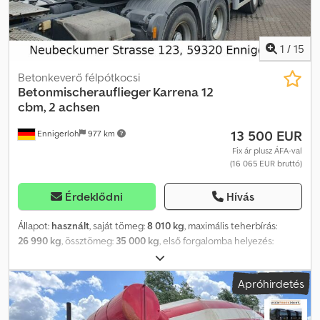
1
/
15
Betonkeverő félpótkocsi
Betonmischerauflieger Karrena 12
cbm, 2 achsen
13 500 EUR
Ennigerloh
977 km
Fix ár plusz ÁFA-val
(16 065 EUR bruttó)
Érdeklődni
Hívás
Állapot:
használt
, saját tömeg:
8 010 kg
, maximális teherbírás:
26 990 kg
, össztömeg:
35 000 kg
, első forgalomba helyezés:
03/2008
, rakodótér térfogata:
10 m³
, felfüggesztés:
levegő
,
abroncs méret:
425/65R22.5
, szín:
fehér
, hajtástípus:
egyéb
, első
Apróhirdetés
gumi méret:
425/65R22.5
, hátsó gumiabroncs méret:
425/65R22.5
, vezetőfülke:
egyéb
, kibocsátási osztály:
nincs
,
Felszereltség:
hidraulika, sűrített levegős fék
, Hönkhaus