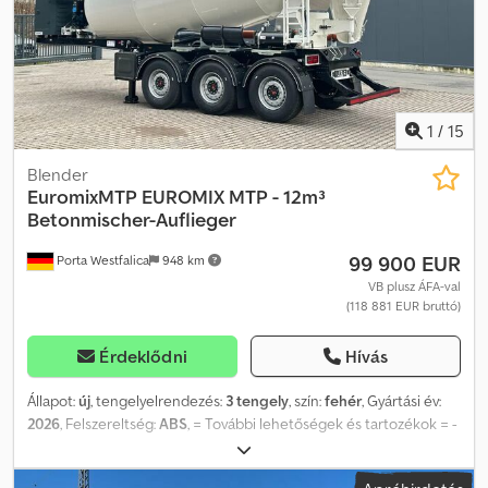
1
/
15
Blender
EuromixMTP
EUROMIX MTP - 12m³
Betonmischer-Auflieger
99 900 EUR
Porta Westfalica
948 km
VB plusz ÁFA-val
(118 881 EUR bruttó)
Érdeklődni
Hívás
Állapot:
új
, tengelyelrendezés:
3 tengely
, szín:
fehér
, Gyártási év:
2026
, Felszereltség:
ABS
, = További lehetőségek és tartozékok = -
Légrugózás = Megjegyzések = EUROMIX MTP 12 cbm keverő
felépítményű utánfutó EUROMIX MTP – EM 12 R mozgó keverő