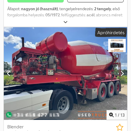
Állapot:
nagyon jó (használt)
, tengelyelrendezés:
2 tengely
, első
forgalomba helyezés:
05/1972
, felfüggesztés:
acél
, abroncs méret:
315/80 R22.5
, szín:
egyéb
, Gyártási év:
1972
, Fékek: dobfékek
Felfüggesztés: laprugós felfüggesztés Hátsó tengely 1:
Apróhirdetés
abroncsméret: 315/80 R22.5; bal oldali abroncs profilmélység: 20%;
jobb oldali abroncs profilmélység: 20% Hátsó tengely 2:
abroncsméret: 315/80 R22.5; bal oldali abroncs profilmélység: 20%;
jobb oldali abroncs profilmélység: 20% Saját tömeg: 8 650 kg
Műszaki állapot: nagyon jó Dodpfx Ajzcyxwjckeck Optikai állapot:
nagyon jó Sérülések: nincs
1
/
13
Blender