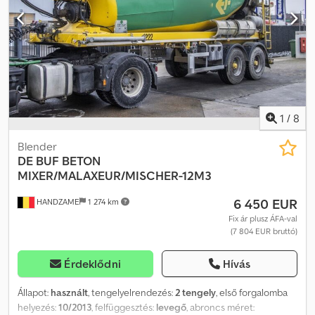
1
/
8
Blender
DE BUF
BETON
MIXER/MALAXEUR/MISCHER-12M3
6 450 EUR
HANDZAME
1 274 km
Fix ár plusz ÁFA-val
(7 804 EUR bruttó)
Érdeklődni
Hívás
Állapot:
használt
, tengelyelrendezés:
2 tengely
, első forgalomba
helyezés:
10/2013
, felfüggesztés:
levegő
, abroncs méret: