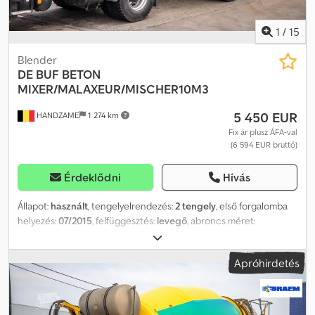
1
/
15
Blender
DE BUF
BETON
MIXER/MALAXEUR/MISCHER10M3
5 450 EUR
HANDZAME
1 274 km
Fix ár plusz ÁFA-val
(6 594 EUR bruttó)
Érdeklődni
Hívás
Állapot:
használt
, tengelyelrendezés:
2 tengely
, első forgalomba
helyezés:
07/2015
, felfüggesztés:
levegő
, abroncs méret:
425/65r22.5
, tengelytáv:
1 310 mm
, Gyártási év:
2015
,
Felhasználható anyag: beton Gumi méret: 425/65r22.5
Apróhirdetés
Felfüggesztés: légrugózás Hajtás: kerék Önsúly: 7 070 kg
Dcsdpfxouc Aqmo Acksk Terhelhetőség: 25 930 kg Megengedett
össztömeg: 33 000 kg