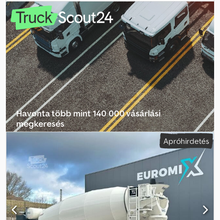
Gumiabroncs méret: 425/65 R22.5 Tengely márkája: BPW Fékek:
dobfékek Dcedpozra R Rjfx Acksk Felfüggesztés: légrugós Hátsó
tengely 1: gumi profilmélység bal: 5%; jobb: 5% Hátsó tengely 2:
gumi profilmélység bal: 5%; jobb: 5% Súlyok Saját tömeg: 7 500 kg
Hasznos teher: 24 500 kg Megengedett össztömeg: 32 000 kg
Állapot Sérülések: nincs
Havonta több mint 140 000 vásárlási
megkeresés
Apróhirdetés
Válassza ki a kereskedői csomagot