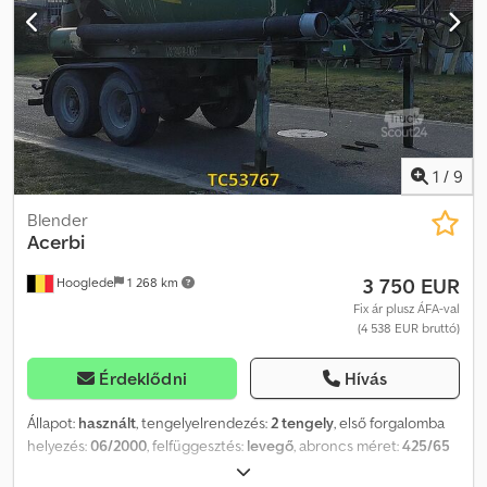
1
/
9
Blender
Acerbi
3 750 EUR
Hooglede
1 268 km
Fix ár plusz ÁFA-val
(4 538 EUR bruttó)
Érdeklődni
Hívás
Állapot:
használt
, tengelyelrendezés:
2 tengely
, első forgalomba
helyezés:
06/2000
, felfüggesztés:
levegő
, abroncs méret:
425/65
R22.5
, szín:
egyéb
, Gyártási év:
2000
, Tengelykonfiguráció