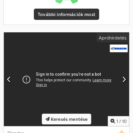
További információk most
Apróhirdetés
Keresés mentése
1
/
10