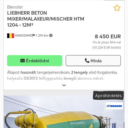
Blender
LIEBHERR
BETON
MIXER/MALAXEUR/MISCHER HTM
1204 - 12M³
8 450 EUR
HANDZAME
1 274 km
Fix ár plusz ÁFA-val
(10 224 EUR bruttó)
Érdeklődni
Hívás
Állapot:
használt
, tengelyelrendezés:
2 tengely
, első forgalomba
helyezés:
03/2013
, felfüggesztés:
levegő
, abroncs méret:
425/65R22.5
, tengelytáv:
1 320 mm
, Gyártási év:
2013
,
Felhasználható anyag: beton Felfüggesztés: légrugózás Dcjdpouc
Apróhirdetés
Az Sefx Ackek Hátsó tengely 1: abroncsméret: 425/65R22.5 Hátsó
tengely 2: abroncsméret: 425/65R22.2 Hajtás: kerék meghajtás
Saját tömeg: 7.360 kg Hasznos teherbírás: 31.040 kg Megengedett
össztömeg: 38.400 kg Felépítmény márkája: LIEBHERR