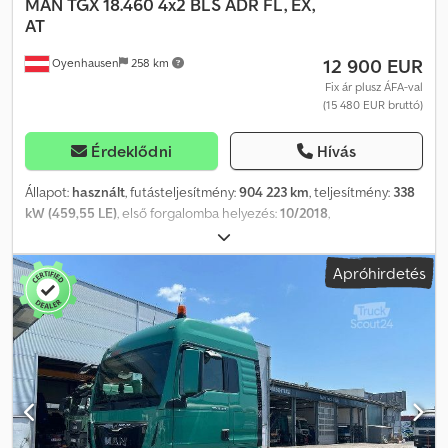
MAN
TGX 18.460 4x2 BLS ADR FL, EX,
AT
12 900 EUR
Oyenhausen
258 km
Fix ár plusz ÁFA-val
(15 480 EUR bruttó)
Érdeklődni
Hívás
Állapot:
használt
, futásteljesítmény:
904 223 km
, teljesítmény:
338
kW (459,55 LE)
, első forgalomba helyezés:
10/2018
,
üzemanyagtípus:
dízel
, össztömeg:
18 000 kg
, abroncs méret:
315/80 R22,5
, tengelyelrendezés:
4x2
, tengelytáv:
3 600 mm
, szín:
Apróhirdetés
fehér
, vezetőfülke:
alvófülke
, hajtástípus:
félautomata
,
kibocsátási osztály:
Euro 6
, felfüggesztés:
acél-levegő
,
Felszereltség:
ABS, differenciálzár, fedélzeti számítógép,
hidraulika, kipörgésgátló, légkondicionálás, állófűtés
,
Megengedett össztömeg: 18 000 kg, abroncsméret: 315/80 R22.5, 1.
tengely: , 2. tengely: , lap-levegő rugózás, retarder, nyerges
kapcsoló, mellékhajtás: MAN 650P szivattyúcsatlakozással 1,00/1,24,
elektronikus fékrendszer (EBS), fékasszisztens, elektronikus
stabilitásprogram (ESP), kipörgésgátló (ASR), légrugós vezetőülés,