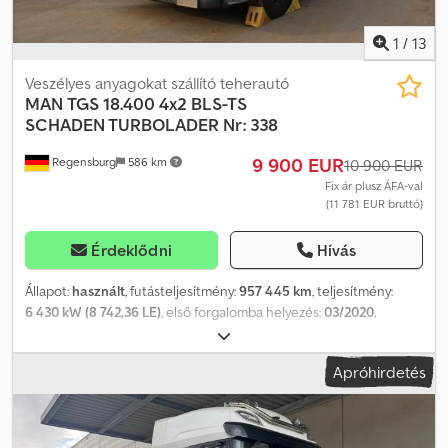
1
/
13
Veszélyes anyagokat szállító teherautó
MAN
TGS 18.400 4x2 BLS-TS
SCHADEN TURBOLADER Nr: 338
9 900 EUR
Regensburg
586 km
10 900 EUR
Fix ár plusz ÁFA-val
(11 781 EUR bruttó)
Érdeklődni
Hívás
Állapot:
használt
, futásteljesítmény:
957 445 km
, teljesítmény:
6 430 kW (8 742,36 LE)
, első forgalomba helyezés:
03/2020
,
üzemanyagtípus:
dízel
, össztömeg:
18 600 kg
, tengelyelrendezés:
2 tengely
, szín:
fehér
, hajtástípus:
automata
, kibocsátási osztály:
Apróhirdetés
Euro 6
, Felszereltség:
ABS, koromszűrő, légkondicionálás,
állófűtés
, Jármű azonosító szám (VIN): WMA08SZZ0LM856338
TURBÓHIBA, a motor nem indul Saját tömeg: 6 430 kg DE műszaki
vizsga: lejárt ADR/GGVS Hosszú fülke 3 fokozatú motorfék, digitális