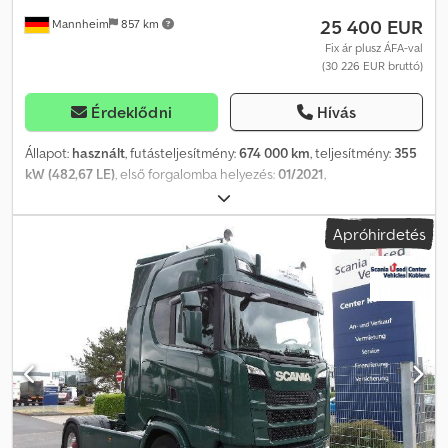
25 400 EUR
Mannheim
857 km
Fix ár plusz ÁFA-val
(30 226 EUR bruttó)
Érdeklődni
Hívás
Állapot:
használt
, futásteljesítmény:
674 000 km
, teljesítmény:
355
kW (482,67 LE)
, első forgalomba helyezés:
01/2021
,
üzemanyagtípus:
dízel
, össztömeg:
18 000 kg
, tengelyelrendezés:
2 tengely
, következő vizsga (TÜV):
02/2027
, fékek:
retarder
, szín:
Apróhirdetés
piros
, hajtástípus:
automata
, kibocsátási osztály:
Euro 6
,
Felszereltség:
ABS, elektronikus stabilitásprogram (ESP),
légkondicionálás, navigációs rendszer, állófűtés
, * Alvázszám:
P19316 M * ADR-engedély érvényes: 2027.02-ig * 2 tengely (4x2) *
Spacecab * Euro 6d * Fékrásegítő/intarder * Automata váltó
kuplungpedál nélkül * Laprugós, légrugózott hátsó felfüggesztés
* Alufelnik * Alvázburkolat * Légrugózott vezetőfülke *
Vezetőfülke színe: piros * Emelő-süllyesztő berendezés *
Ködlámpák * Segédhajtómű * Oldalsó spoiler * Napellenző * 335
literes üzemanyagtartály * Tárcsafékek * 1 fekvőhely * Ülések
száma: 2 * ASR/TC * Fűtött külső tükrök * Differenciálzár *