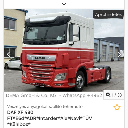
üzemanyagtípus:
dízel
, össztömeg:
19 500 kg
, tengelyelrendezés:
2 tengely
, fékek:
retarder
, szín:
fekete
, hajtástípus:
automata
,
Apróhirdetés
kibocsátási osztály:
Euro 6
, Felszereltség:
ABS, légkondicionálás,
állófűtés
, * 4972 – A jármű azonosítója telefonos
megkeresésekhez * SpaceCab * Automata váltó, légkondicionáló,
lassító, differenciálzár, sávtartó asszisztens, állófűtés, adaptív
tempomat, ADR, légrugó, könnyűfém felnik, oldalkárpit,
tartálykocsi hidraulika, légrugózásos vezetőülés, napellenző, 1
fekvőhely * Első gumik: 315/70R22,5 (5/2 mm) * Hátsó gumik:
315/70R22,5 (4/4/4/4 mm) --- E-mail címünk: Szolgáltatásaink:
Csdpfoyv T N Rex Actjrf - Rövid távú vagy vámjelvények
beszerzése - EU-n belüli átvezetés/szállítás - Járművek
vámkezelése harmadik országba WhatsApp-on elérhető angol,
német, orosz és más nyelveken:
1
/
33
Veszélyes anyagokat szállító teherautó
DAF
XF 480
FT*E6d*ADR*Intarder*Alu*Navi*TÜV
*Kühlbox*