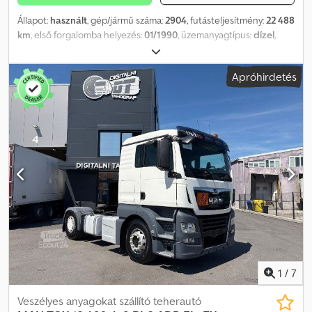
Állapot:
használt
, gép/jármű száma:
2904
, futásteljesítmény:
22 488
km
, első forgalomba helyezés:
01/1990
, üzemanyagtípus:
dízel
,
saját tömeg:
18 143 kg
, össztömeg:
31 751 kg
, szín:
zöld
,
vezetőfülke:
egyéb
, hajtástípus:
egyéb
, felfüggesztés:
acél
,
Apróhirdetés
Gyártási év:
1990
, Oshkosh A/S32 R11 tartálykocsi, 22.712 literes
(6.000 Gallon) tartállyal Cummins 6 hengeres turbódízel motor, 8,3
literes Szivattyú teljesítménye: 600 GPM Cjdpfx Acjqkb S Toterf
Szárny feletti és szárny alatti üzemanyagfeltöltés A tartály,
vezetékek és szűrő szeparátorok átöblítve, a jármű munkára kész
Jármű üzemképes. 22.712 liter (6.000 Gallon) kapacitás, a tartály,
vezetékek és szűrők átöblítve. Az ár a jelenlegi állapotra
vonatkozik, műszaki vizsgával (TÜV) és forgalomba helyezéssel a
jármű nettó ára 30.000 €. Több darab elérhető, különböző
futásteljesítménnyel. Kérjük, mindig egyeztessen velünk
időpontot a megtekintéshez!
1
/
7
Veszélyes anyagokat szállító teherautó