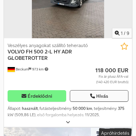
Körkörös világítás * Navigációs rendszer * Xenon fényszórók *
EFH (extra felszereltség) * Első tulajdonostól * ADR FL/AT EXII/EXIII
1
/
9
Veszélyes anyagokat szállító teherautó
VOLVO
FH 500 2-L HY ADR
GLOBETROTTER
118 000 EUR
Beckum
973 km
Fix ár plusz ÁFA-val
(140 420 EUR bruttó)
Érdeklődni
Hívás
Állapot:
használt
, futásteljesítmény:
50 000 km
, teljesítmény:
375
kW (509,86 LE)
, első forgalomba helyezés:
11/2025
,
üzemanyagtípus:
dízel
, össztömeg:
18 000 kg
, tengelyelrendezés:
2 tengely
, fékek:
retarder
, szín:
szürke
, hajtástípus:
automata
,
Apróhirdetés
kibocsátási osztály:
Euro 6
, Felszereltség:
ABS, elektronikus