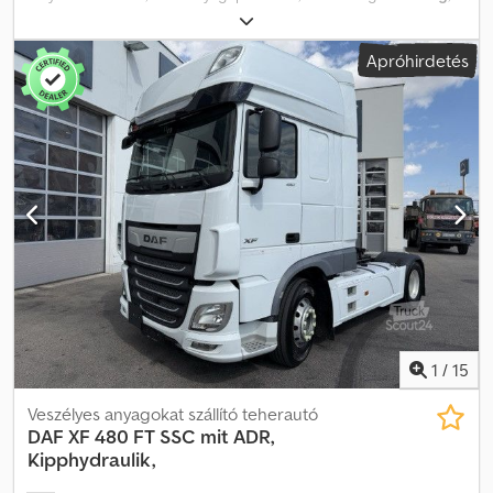
tengelyelrendezés:
2 tengely
, fékek:
retarder
, szín:
fehér
,
hajtástípus:
automata
, kibocsátási osztály:
Euro 6
, Felszereltség:
Apróhirdetés
légkondicionálás
, * DAF XF 480 FT 4x2 vontató * ADR felszerelés *
Automata váltó * Retarder * Állóhelyzeti klíma * Automata
klímaberendezés Csdpfoy Ttc Ejx Acterf * Állóhelyzeti fűtés * 1 db
ágy * Bőrülések * Elöl laprugós felfüggesztés * Hátul légrugós *
Futásteljesítmény: kb. 450 000 km * Gyártási év: 2023/03 * Baleset:
Első részben sérült * A motor, a váltó, a vízhűtő, az alváz, a
tengelyek és a fülke rendben vannak. * A motor tökéletesen
működik, a jármű menetkész állapotban van. * Az olajvályún van
egy lyuk. A motorolaj már le lett engedve. A spoilert részben
leszerelték. A hidraulikatartályt kiszerelték, és jelenleg nincs a
járműben. * Tel.: felhívni (Kapcsolat · Telefon · Mobil · WhatsApp)
Klíma: Automata klímaberendezés * Állóhelyzeti klíma Hidraulikus
rendszer: Nincs Biztonság: Retarder/Intarder
1
/
15
Veszélyes anyagokat szállító teherautó
DAF
XF 480 FT SSC mit ADR,
Kipphydraulik,