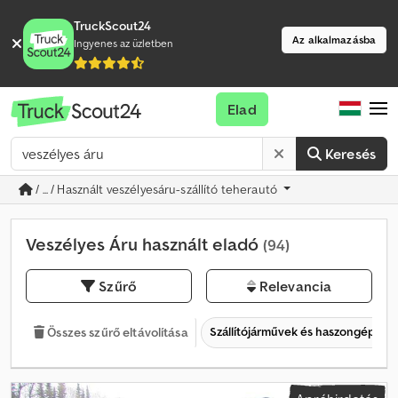
TruckScout24
Az alkalmazásba
Ingyenes az üzletben
Elad
Keresés
/ ... / Használt veszélyesáru-szállító teherautó
Veszélyes Áru használt eladó
(94)
Szűrő
Relevancia
Szállítójárművek és haszongépjár
Összes szűrő eltávolítása