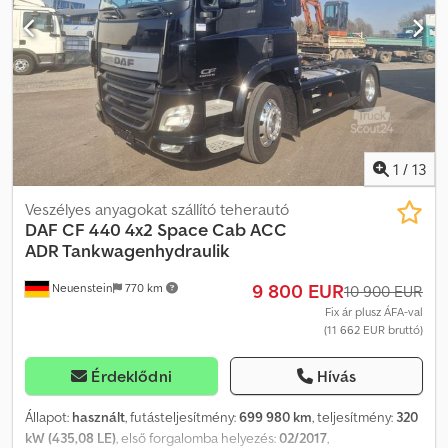
kormánykerék, 1 db fekvőhely, rádió CD navigációs rendszerrel, 2
db elektromos ablakemelő, elektromos tükrök, xenon fényszórók.
Tengelytáv: 3700 mm
1
/
13
Veszélyes anyagokat szállító teherautó
DAF
CF 440 4x2 Space Cab ACC
ADR Tankwagenhydraulik
9 800 EUR
Neuenstein
770 km
10 900 EUR
Fix ár plusz ÁFA-val
(11 662 EUR bruttó)
Érdeklődni
Hívás
Állapot:
használt
, futásteljesítmény:
699 980 km
, teljesítmény:
320
kW (435,08 LE)
, első forgalomba helyezés:
02/2017
,