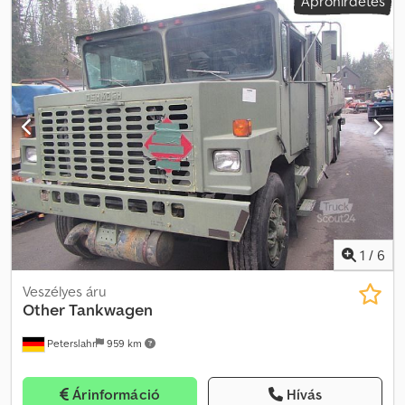
Apróhirdetés
1
/
6
Veszélyes áru
Other
Tankwagen
Peterslahr
959 km
Árinformáció
Hívás