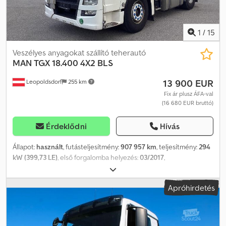
1
/
15
Veszélyes anyagokat szállító teherautó
MAN
TGX 18.400 4X2 BLS
13 900 EUR
Leopoldsdorf
255 km
Fix ár plusz ÁFA-val
(16 680 EUR bruttó)
Érdeklődni
Hívás
Állapot:
használt
, futásteljesítmény:
907 957 km
, teljesítmény:
294
kW (399,73 LE)
, első forgalomba helyezés:
03/2017
,
üzemanyagtípus:
dízel
, össztömeg:
18 000 kg
, tengelyelrendezés:
4x2
, tengelytáv:
3 600 mm
, szín:
fehér
, vezetőfülke:
alvófülke
,
Apróhirdetés
hajtástípus:
félautomata
, kibocsátási osztály:
Euro 6
,
felfüggesztés:
acél-levegő
, Gyártási év:
2016
, Felszereltség:
ABS,
alacsony zajszint, differenciálzár, fedélzeti számítógép,
hidraulika, kipörgésgátló, légkondicionálás, tempomat,