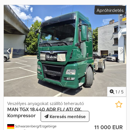
tájékoztató jellegűek, a változtatás jogát fenntartjuk. Cedpfx
Acsyixudjterf
Apróhirdetés
1
/
5
Veszélyes anyagokat szállító teherautó
MAN
TGX 18.440 ADR FL/ AT/ OX,
Kompressor
Keresés mentése
11 000 EUR
Schwarzenberg/Erzgebirge