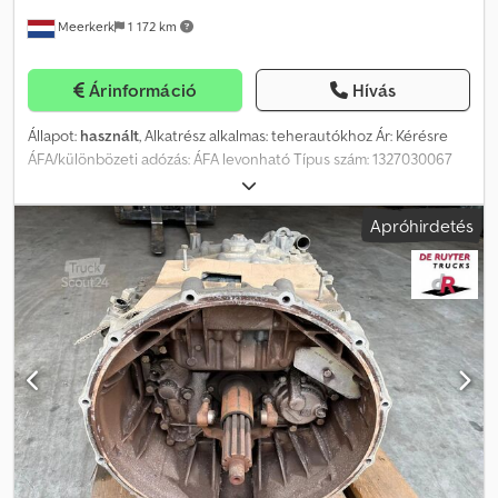
Meerkerk
1 172 km
Árinformáció
Hívás
Állapot:
használt
, Alkatrész alkalmas: teherautókhoz Ár: Kérésre
ÁFA/különbözeti adózás: ÁFA levonható Típus szám: 1327030067
Csdpsyyzimefx Anvorf
Apróhirdetés