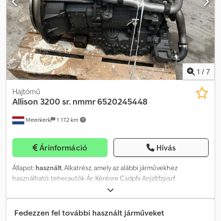
1
/
7
Hajtómű
Allison
3200 sr. nmmr 6520245448
Meerkerk
1 172 km
Árinformáció
Hívás
Állapot:
használt
, Alkatrész, amely az alábbi járművekhez
használható: teherautók Ár: Kérésre Csdpfx Anjzltfzjvsrf
Áfa/különadó: Áfa levonható Típusjelzés: 6520245448
Fedezzen fel további használt járműveket