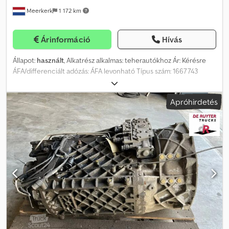
Meerkerk
1 172 km
Árinformáció
Hívás
Állapot:
használt
, Alkatrész alkalmas: teherautókhoz Ár: Kérésre
ÁFA/differenciált adózás: ÁFA levonható Típus szám: 1667743
Cedpfxsyxl Eco Anvjrf
Apróhirdetés