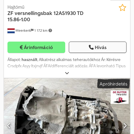
Hajtómű
ZF
versnellingsbak 12AS1930 TD
15.86-1.00
Meerkerk
1 172 km
Árinformáció
Hívás
Állapot:
használt
, Alkatrész alkalmas: teherautókhoz Ár: Kérésre
Crsdpfx Asyy Itxjnvjf ÁFA/differenciált adózás: ÁFA levonható Típus
szám: 1327031011
Apróhirdetés