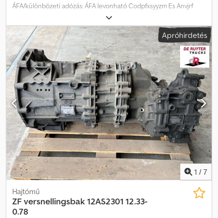
ÁFA/különbözeti adózás: ÁFA levonható Codpfxsyyzm Es Anvjrf
Típus száma: 1953030018
Apróhirdetés
1
/
7
Hajtómű
ZF
versnellingsbak 12AS2301 12.33-
0.78