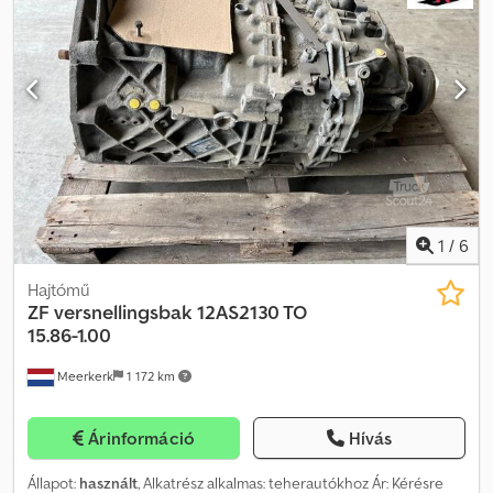
1
/
6
Hajtómű
ZF
versnellingsbak 12AS2130 TO
15.86-1.00
Meerkerk
1 172 km
Árinformáció
Hívás
Állapot:
használt
, Alkatrész alkalmas: teherautókhoz Ár: Kérésre