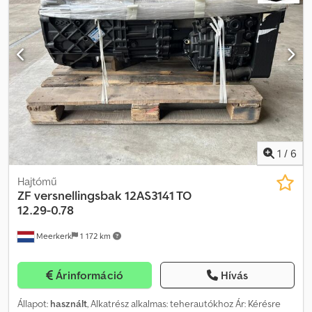
1
/
6
Hajtómű
ZF
versnellingsbak 12AS3141 TO
12.29-0.78
Meerkerk
1 172 km
Árinformáció
Hívás
Állapot:
használt
, Alkatrész alkalmas: teherautókhoz Ár: Kérésre