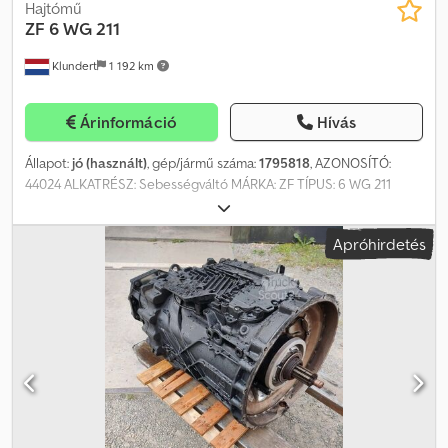
Hajtómű
ZF
6 WG 211
Klundert
1 192 km
Árinformáció
Hívás
Állapot:
jó (használt)
, gép/jármű száma:
1795818
, AZONOSÍTÓ:
44024 ALKATRÉSZ: Sebességváltó MÁRKA: ZF TÍPUS: 6 WG 211
SOROZATSZÁM: 1795818 ALKATRÉSZSZÁM: 4657066004 VERZIÓ:
5.683-0.627 Alkalmas a Terberg TT és a Terberg RT modellekhez. =
Apróhirdetés
További információk = Cjdpfx Anoyrgmgovorf Alkatrész, amely
alkalmas: teherautókhoz Műszaki állapot: jó Optikai állapot: jó
Károk: nincsenek Ár: Kérésre Áfa/különadó: áfa levonható
Típusjelzés: 4657 066 004 Gyártó: ZF PASSAU GmbH DE