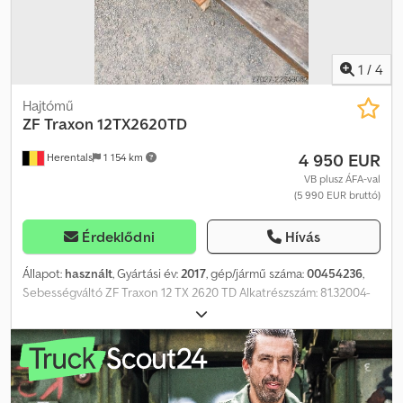
1
/
4
Hajtómű
ZF
Traxon 12TX2620TD
4 950 EUR
Herentals
1 154 km
VB plusz ÁFA-val
(5 990 EUR bruttó)
Érdeklődni
Hívás
Állapot:
használt
, Gyártási év:
2017
, gép/jármű száma:
00454236
,
Sebességváltó ZF Traxon 12 TX 2620 TD Alkatrészszám: 81.32004-
6407 Crjdpjzl Tncsfx Anvef MAN TGS 26.420-ból származik, gyártási
év: 2017. Cevoman bv. Lenskensdijk 5 2200 Herentals Belgium