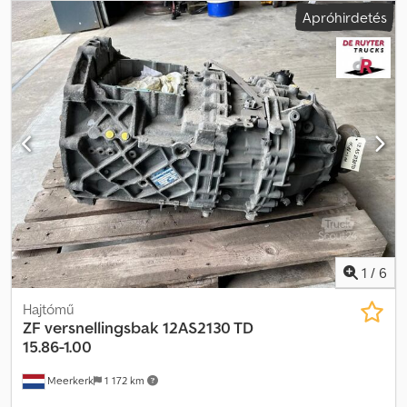
Apróhirdetés
1
/
6
Hajtómű
ZF
versnellingsbak 12AS2130 TD
15.86-1.00
Meerkerk
1 172 km