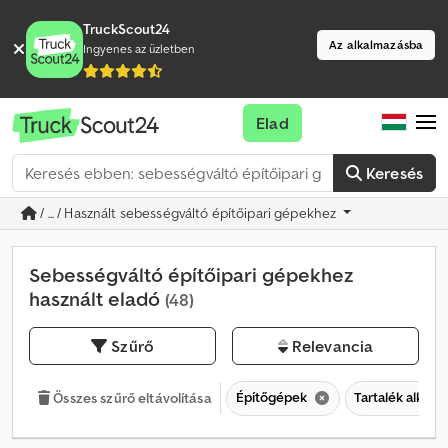
TruckScout24
Az alkalmazásba
Ingyenes az üzletben
Elad
Keresés
/ ... / Használt sebességváltó építőipari gépekhez
Sebességváltó építőipari gépekhez
használt eladó
(48)
Szűrő
Relevancia
Építőgépek
Tartalék alkatr
Összes szűrő eltávolítása