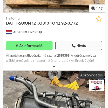
1
/
7
Hajtómű
DAF
TRAXON 12TX1810 TO 12.92-0.772
Meerkerk
1 172 km
Árinformáció
Hívás
Állapot:
használt
, gép/jármű száma:
2189368
, Alkatrész, mely az
alábbi járművekhez használható: teherautók Ár: Érdeklődjön!
Crodpjzltlnjfx Anvof Áfa/különadó: Áfa levonható Típusjel: 2189368
Apróhirdetés