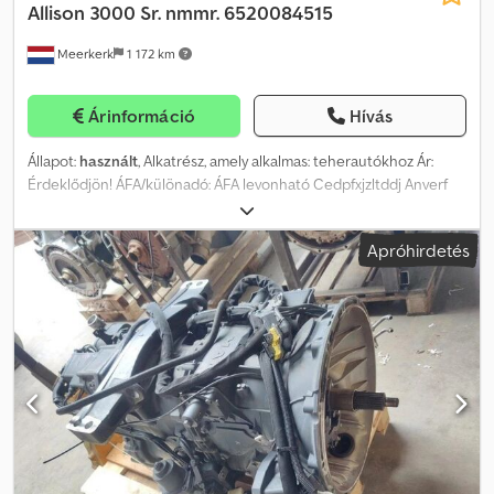
Allison
3000 Sr. nmmr. 6520084515
Meerkerk
1 172 km
Árinformáció
Hívás
Állapot:
használt
, Alkatrész, amely alkalmas: teherautókhoz Ár:
Érdeklődjön! ÁFA/különadó: ÁFA levonható Cedpfxjzltddj Anverf
Típusjelölés: 6520084515
Apróhirdetés