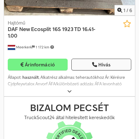
1
/
6
Hajtómű
DAF
New Ecosplit 16S 1923 TD 16.41-
1.00
Meerkerk
1 172 km
Árinformáció
Hívás
Állapot:
használt
, Alkatrész alkalmas: teherautókhoz Ár: Kérésre
Cjdpfeywtalox Anvorf ÁFA/különbözeti adózás: ÁFA levonható
Típus szám: 1342007004
BIZALOM PECSÉT
TruckScout24 által hitelesített kereskedők