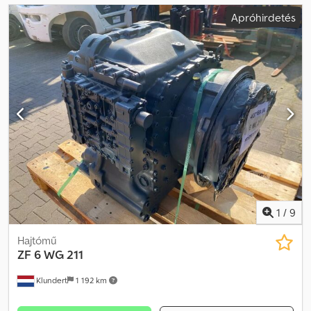
Apróhirdetés
1
/
9
Hajtómű
ZF
6 WG 211
Klundert
1 192 km