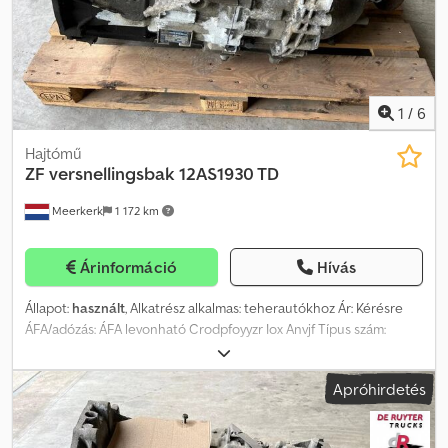
1
/
6
Hajtómű
ZF
versnellingsbak 12AS1930 TD
Meerkerk
1 172 km
Árinformáció
Hívás
Állapot:
használt
, Alkatrész alkalmas: teherautókhoz Ár: Kérésre
ÁFA/adózás: ÁFA levonható Crodpfoyyzr Iox Anvjf Típus szám:
1327031001
Apróhirdetés