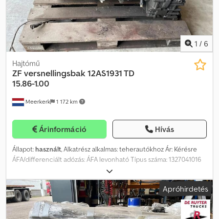
1
/
6
Hajtómű
ZF
versnellingsbak 12AS1931 TD
15.86-1.00
Meerkerk
1 172 km
Árinformáció
Hívás
Állapot:
használt
, Alkatrész alkalmas: teherautókhoz Ár: Kérésre
ÁFA/differenciált adózás: ÁFA levonható Típus száma: 1327041016
Crodpjyyx Itsfx Anvof
Apróhirdetés