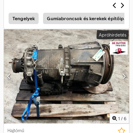
Tengelyek
Gumiabroncsok és kerekek építőipari
Apróhirdetés
1
/
6
Hajtómű