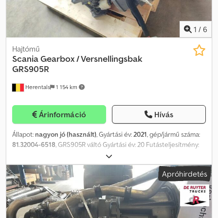
1
/
6
Hajtómű
Scania
Gearbox / Versnellingsbak
GRS905R
Herentals
1 154 km
Árinformáció
Hívás
Állapot:
nagyon jó (használt)
, Gyártási év:
2021
, gép/jármű száma:
81.32004-6518
, GRS905R váltó Gyártási év: 20 Futásteljesítmény:
400.000 km Scania és MAN járművekhez. Cevoman bv.
Lenskensdijk 5 2200 Herentals Belgium Cjdszldt Njpfx Anverf
Apróhirdetés