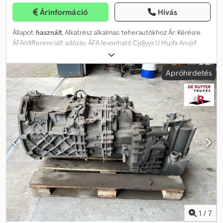
Árinformáció
Hívás
Állapot:
használt
, Alkatrész alkalmas: teherautókhoz Ár: Kérésre
ÁFA/differenciált adózás: ÁFA levonható Cjdjyyx U Hspfx Anvjrf
Típus szám: 1353030006
Apróhirdetés
1
/
7