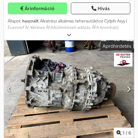
Árinformáció
Hívás
Állapot:
használt
, Alkatrész alkalmas: teherautókhoz Cjdpfx Asyy I
Euenvsrf Ár: Kérésre ÁFA/különbözeti adózás: ÁFA levonható
Típusszám: 1353030018
Apróhirdetés
1
/
6