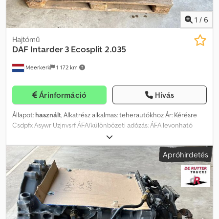
1
/
6
Hajtómű
DAF
Intarder 3 Ecosplit 2.035
Meerkerk
1 172 km
Árinformáció
Hívás
Állapot:
használt
, Alkatrész alkalmas: teherautókhoz Ár: Kérésre
Csdpfx Asywr Uzjnvsrf ÁFA/különbözeti adózás: ÁFA levonható
Típus szám: 6093050049
Apróhirdetés