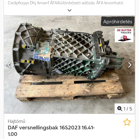
Cedpfxsyyx Dhj Anverf ÁFA/különbözeti adózás: ÁFA levonható
Típus szám: 1329046006
Apróhirdetés
1
/
5
Hajtómű
DAF
versnellingsbak 16S2023 16.41-
1.00