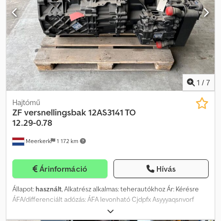
1
/
7
Hajtómű
ZF
versnellingsbak 12AS3141 TO
12.29-0.78
Meerkerk
1 172 km
Árinformáció
Hívás
Állapot:
használt
, Alkatrész alkalmas: teherautókhoz Ár: Kérésre
ÁFA/differenciált adózás: ÁFA levonható Cjdpfx Asyyyaqsnvorf
Típusszám: 1329046003