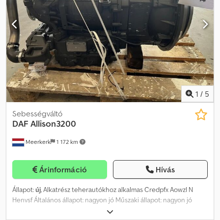
1
/
5
Sebességváltó
DAF
Allison3200
Meerkerk
1 172 km
Árinformáció
Hívás
Állapot:
új
, Alkatrész teherautókhoz alkalmas Credpfx Aowzl N
Henvsf Általános állapot: nagyon jó Műszaki állapot: nagyon jó
Típusszám: 6520245448/2238877