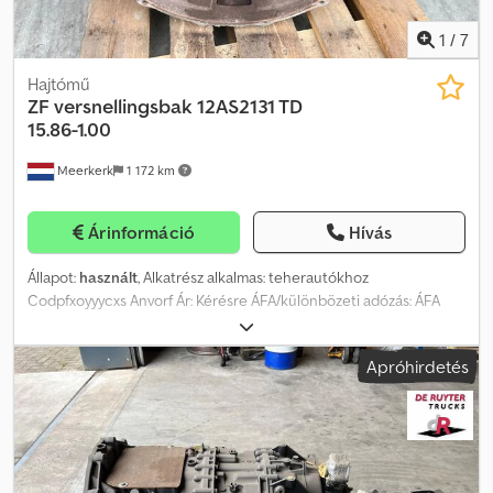
1
/
7
Hajtómű
ZF
versnellingsbak 12AS2131 TD
15.86-1.00
Meerkerk
1 172 km
Árinformáció
Hívás
Állapot:
használt
, Alkatrész alkalmas: teherautókhoz
Codpfxoyyycxs Anvorf Ár: Kérésre ÁFA/különbözeti adózás: ÁFA
levonható Típus szám: 1353040019
Apróhirdetés