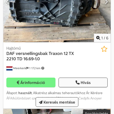
1
/
6
Hajtómű
DAF
versnellingsbak Traxon 12 TX
2210 TD 16.69-1.0
Meerkerk
1 172 km
Árinformáció
Hívás
Állapot:
használt
, Alkatrész alkalmas: teherautókhoz Ár: Kérésre
ÁFA/különbözet szerinti adózás: ÁFA levonható Cedpfx Anoywr
Keresés mentése
Rpjvorf Típusazonosító: 2189380
Apróhirdetés