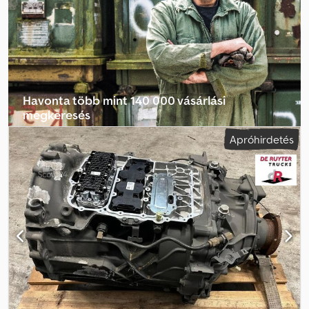
Havonta több mint 140 000 vásárlási
megkeresés
Apróhirdetés
Válassza ki a kereskedői csomagot