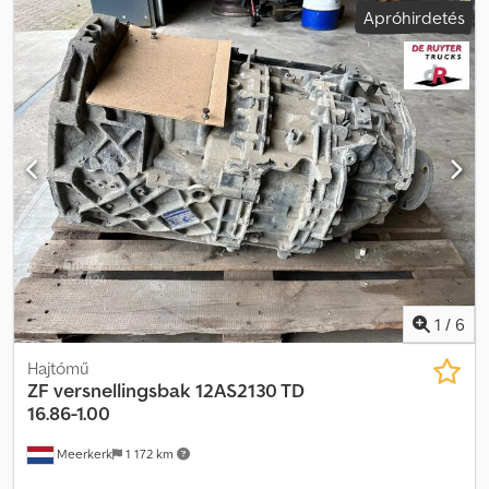
Apróhirdetés
1
/
6
Hajtómű
ZF
versnellingsbak 12AS2130 TD
16.86-1.00
Meerkerk
1 172 km