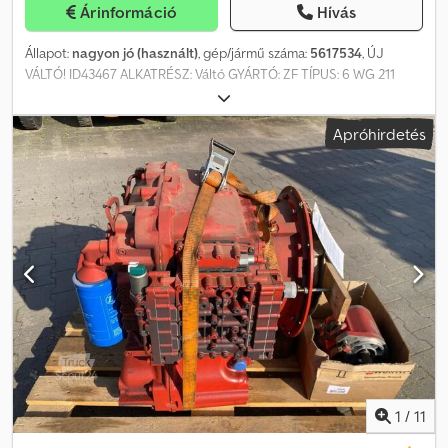
Árinformáció
Hívás
Állapot:
nagyon jó (használt)
, gép/jármű száma:
5617534
, ÚJ
VÁLTÓ! ID43467 ALKATRÉSZ: Váltó GYÁRTÓ: ZF TÍPUS: 6 WG 211
SOROZATSZÁM: 5617534 ALKATRÉSZSZÁM: 4657066004 ÜGYFÉL
ALKATRÉSZSZÁMA: T15012769 Alkalmas a Terberg TT és Terberg
Apróhirdetés
RT modellekhez. Cedeyrf Sujpfx Anvjrf Új! = További információk =
Alkalmazható: teherautók Műszaki állapot: nagyon jó Optikai
állapot: nagyon jó Károk: nincsenek Ár: Érdeklődjön! ÁFA/különadó:
ÁFA levonható Gyártó: ZF FRIEDRICHSHAFEN AG, Németország
1
/
11