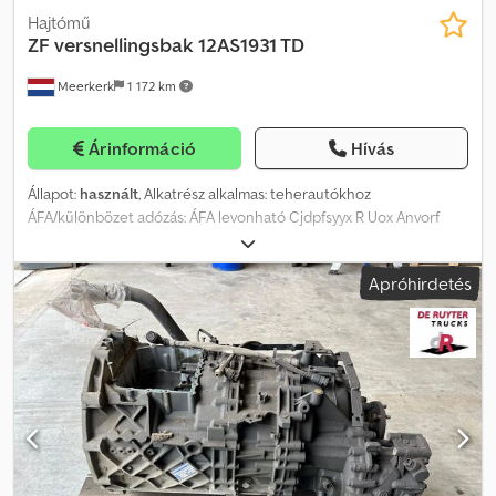
Hajtómű
ZF
versnellingsbak 12AS1931 TD
Meerkerk
1 172 km
Árinformáció
Hívás
Állapot:
használt
, Alkatrész alkalmas: teherautókhoz
ÁFA/különbözet adózás: ÁFA levonható Cjdpfsyyx R Uox Anvorf
Apróhirdetés