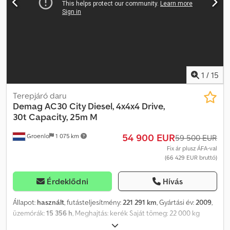
mintázata: 40% Üres súly: 36 000 kg Megengedett össztömeg: 36
000 kg Emelési kapacitás: 50 000 kg Darú: Gyártási év: 2009 Károk:
Nincsenek
1
/
15
Terepjáró daru
Demag
AC30 City Diesel, 4x4x4 Drive,
30t Capacity, 25m M
54 900 EUR
Groenlo
1 075 km
59 500 EUR
Fix ár plusz ÁFA-val
(66 429 EUR bruttó)
Érdeklődni
Hívás
Állapot:
használt
, futásteljesítmény:
221 291 km
, Gyártási év:
2009
,
üzemórák:
15 356 h
, Meghajtás: kerék Saját tömeg: 22 000 kg
Emelési kapacitás: 30 000 kg Dcodpfx Aiswwqbtjdok Raktér