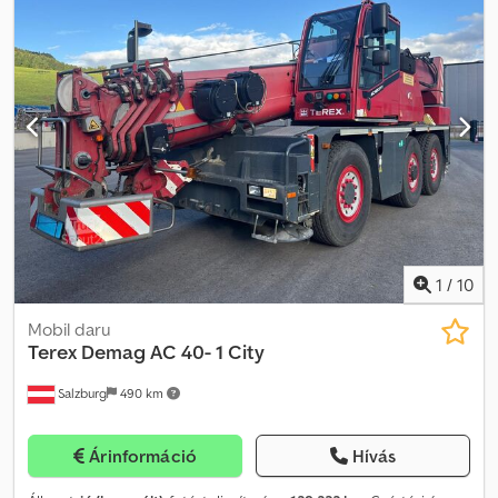
képeket. Dcjdpfozb Tqqsx Aidsk Ez a leírás nem minősül kötelező
érvényű ajánlatnak és tévedéseket tartalmazhat, az adatokra nem
vállalunk garanciát.
1
/
10
Mobil daru
Terex Demag
AC 40- 1 City
Salzburg
490 km
Árinformáció
Hívás