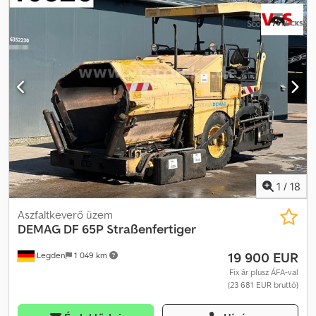
További információért vegye fel a kapcsolatot a PFEIFER GROUP-
pal.
1
/
18
Aszfaltkeverő üzem
DEMAG
DF 65P Straßenfertiger
19 900 EUR
Legden
1 049 km
Fix ár plusz ÁFA-val
(23 681 EUR bruttó)