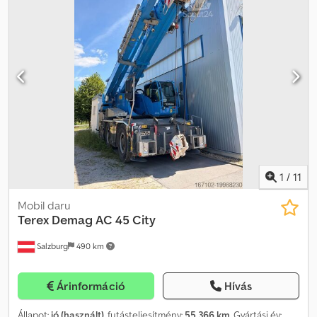
1
/
11
Mobil daru
Terex Demag
AC 45 City
Salzburg
490 km
Árinformáció
Hívás
Állapot:
jó (használt)
, futásteljesítmény:
55 366 km
, Gyártási év: