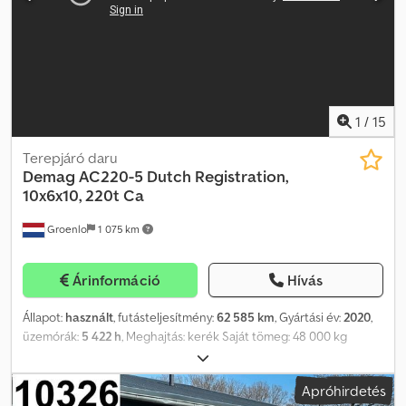
1
/
15
Terepjáró daru
Demag
AC220-5 Dutch Registration,
10x6x10, 220t Ca
Groenlo
1 075 km
Árinformáció
Hívás
Állapot:
használt
, futásteljesítmény:
62 585 km
, Gyártási év:
2020
,
üzemórák:
5 422 h
, Meghajtás: kerék Saját tömeg: 48 000 kg
Emelési kapacitás: 220 000 kg Sorozatszám: 82609 Első
abroncsok állapota: 90 Hátsó abroncsok állapota: 90 Szállítási
Apróhirdetés
méretek (H x Sz x M): 15,3 x 3 x 4 m Dcodpewk Aw Tefx Aidsk