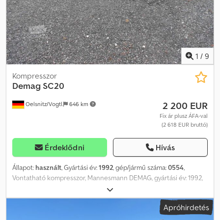
1
/
9
Kompresszor
Demag
SC20
2 200 EUR
Oelsnitz/Vogtl.
646 km
Fix ár plusz ÁFA-val
(2 618 EUR bruttó)
Érdeklődni
Hívás
Állapot:
használt
, Gyártási év:
1992
, gép/jármű száma:
0554
,
Vontatható kompresszor, Mannesmann DEMAG, gyártási év: 1992,
leolvasott üzemóra: 1219h, típus: SC20DS-2, tömeg: 600 kg, méret
vonórúddal: 3160 x 1480 x 1180 mm, teljesítmény: 2,0 m³/perc, 2
Apróhirdetés
levegőcsatlakozó, 2 hengeres Deutz motor, golyós vonófej
(személygépkocsihoz), horpadások és rozsdásodás – lásd a