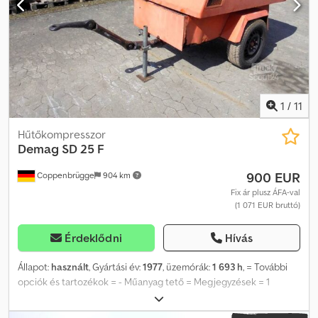
1
/
11
Hűtőkompresszor
Demag
SD 25 F
900 EUR
Coppenbrügge
904 km
Fix ár plusz ÁFA-val
(1 071 EUR bruttó)
Érdeklődni
Hívás
Állapot:
használt
, Gyártási év:
1977
, üzemórák:
1 693 h
, = További
opciók és tartozékok = - Műanyag tető = Megjegyzések = 1
tengelyes alváz, 40 mm-es vonószem, magasságban állítható
vonórúd, támasztóláb. 2 hengeres Deutz dízel F2L912, 17,7 kW - 24