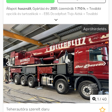
Állapot:
használt
, Gyártási év:
2001
, üzemórák:
1 710 h
, = További
opciók és tartozékok = - EBS Dcodpfoxt Tivjx Aidsk = További
információk = Eladási ár: € 2.599, US$ 3.027
Apróhirdetés
1
/
40
Teherautóra szerelt daru