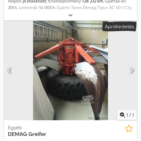
Állapot:
jó (használt)
, futásteljesítmény:
128 232 km
, Gyártási év:
2014
, üzemórák:
14 003 h
, Gyártó: Terex Demag Típus: AC 40-1 City
Gyártási év: 2014 Dcodoyr Iz Sopfx Aidjk Kapacitás: 40 t Főgém: 31,2
m Futásteljesítmény: 128.232 km Daruzási üzemóra: 14.003 óra
Apróhirdetés
Opcionális gémhosszabbító: 13 m Szerelőgém (runner): 1,2 m
1
/
1
Egyéb
DEMAG
Greifer