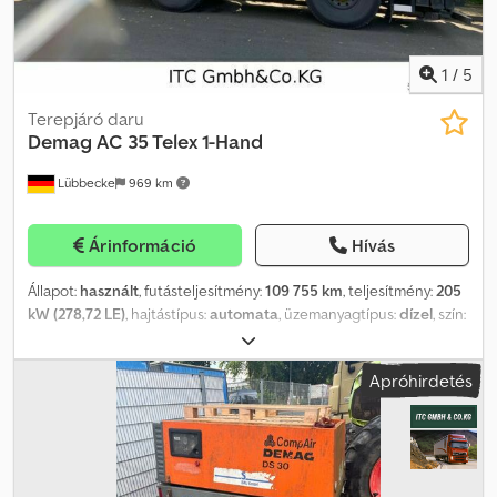
1
/
5
Terepjáró daru
Demag
AC 35 Telex 1-Hand
Lübbecke
969 km
Árinformáció
Hívás
Állapot:
használt
, futásteljesítmény:
109 755 km
, teljesítmény:
205
kW (278,72 LE)
, hajtástípus:
automata
, üzemanyagtípus:
dízel
, szín:
sárga
, gumiabroncs állapota:
60 százalék
, tengelyelrendezés:
4x4
,
első forgalomba helyezés:
08/2005
, kibocsátási osztály:
Euro 3
,
Apróhirdetés
Gyártási év:
2005
, Felszereltség:
ABS, daru, differenciálzár,
fedélzeti számítógép, légkondicionálás, utánfutó vonófej,
összkerékhajtás
, = További opciók és tartozékok = - EBS Dedext T
Hnopfx Aidsck - Elektromos vezérlésű ablakok - Fűtés - Fűtött
ülés - Ködlámpák - Központi kenés - Szerszámdoboz -