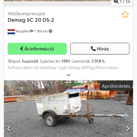
1
/
14
Hűtőkompresszor
Demag
SC 20 DS-2
Rucphen
1 185 km
Árinformáció
Hívás
Állapot:
használt
, Gyártási év:
1991
, üzemórák:
2 918 h
,
Felhasználási cél: építőipar Saját tömeg: 600 kg Motormárka:
Deutz F2L 208 F Átfolyási teljesítmény: 2 m³/perc Munkanyomás: 7
bar További információért keresse J.A.J. Jansent. Dodpfxjy A Dvbj
Apróhirdetés
Aidsck