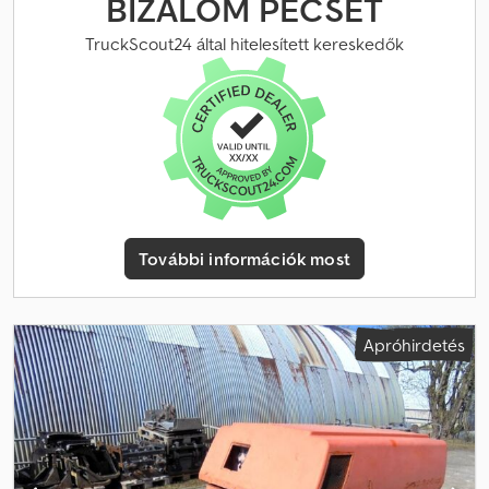
BIZALOM PECSÉT
Mladen Ilic
TruckScout24 által hitelesített kereskedők
További információk most
Apróhirdetés