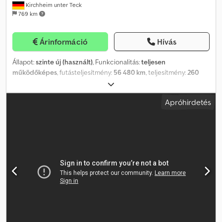
Kirchheim unter Teck
769 km
Árinformáció
Hívás
Állapot:
szinte új (használt)
, Funkcionalitás:
teljesen
működőképes
, futásteljesítmény:
56 480 km
, teljesítmény:
260
kW (353,50 LE)
, hajtástípus:
automata
, üzemanyagtípus:
dízel
, szín:
fehér
, üzemi tömeg:
36 000 kg
, tengelyelrendezés:
3 tengely
, első
Apróhirdetés
forgalomba helyezés:
09/2020
, Gyártási év:
2020
, üzemórák:
4 900
h
, gép/jármű száma:
WMGKS3141LZ0E0372
, Felszereltség:
ABS,
UVV biztonsági ellenőrzés, daru, differenciálzár, kiegészítő
fényszórók, légkondicionálás, tempomat, állítható alváz
,
HELYSZÍN: D-73230 KIRCHHEIM UNTER TECK (+1 további gép áll
rendelkezésre) -- Tadano Demag AC 45 City – sorozatszám: 71078
Nr. 269 Alvázszám: WMGKS83141LZ0E0372 Teherbírás: 45 t (75%) -
- Teleszkópos kar: 7,8–31 m - Szerelési csúcs: 1,3 m, beleértve a
görgőket - Emelőrudazat: 25 t - Fejrúd: 15 t - Kiegészítő görgő az
emelőrudazat fejében: 45 t maximális teherbírás - Csörlők száma: 1
- Ballaszt: 5,3 t - Horogtartó: 3 görgős, 32 t dupla horog,
teherhorog 5 t - Támasztólábak: változtatható támasztóalap -