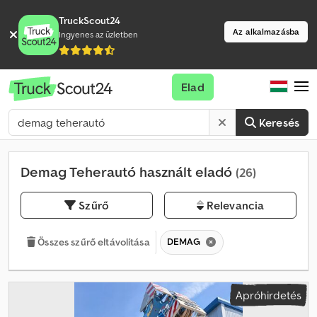
TruckScout24
Az alkalmazásba
Ingyenes az üzletben
Elad
Keresés
Demag Teherautó használt eladó
(26)
Szűrő
Relevancia
DEMAG
Összes szűrő eltávolítása
Apróhirdetés