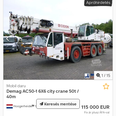
Apróhirdetés
LE. Kompresszor 2,4 m³/perc, 7 bar, 2 levegőcsatlakozó.
Gumiabroncsok 195-65R15. Összsúly 900 kg. = További
információk = Felhasználási terület: Építőipar Hajtás: Kerekes Saját
tömeg: 900 kg Motormárka: F2L912 Átfolyási teljesítmény: 2,4
m³/perc Dedpfx Aiey Dam Ejdock Munkanyomás: 7 bar Gyártási
ország: DE További információért forduljon Jan-Marc
Schwickerthez.
1
/
15
Mobil daru
Demag
AC50-1 6X6 city crane 50t /
40m
Keresés mentése
115 000 EUR
Hoogerheide
1 199 km
Fix ár plusz ÁFA-val