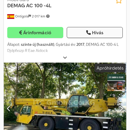
DEMAG
AC 100 -4L
Ontígola
2 017 km
Árinformáció
Hívás
Állapot:
szinte új (használt)
, Gyártási év:
2017
, DEMAG AC 100-4 L
Djdpfxszp R Eae Aidock
Apróhirdetés