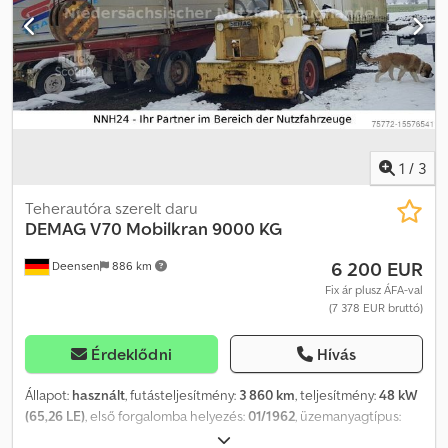
1
/
3
Teherautóra szerelt daru
DEMAG
V70 Mobilkran 9000 KG
6 200 EUR
Deensen
886 km
Fix ár plusz ÁFA-val
(7 378 EUR bruttó)
Érdeklődni
Hívás
Állapot:
használt
, futásteljesítmény:
3 860 km
, teljesítmény:
48 kW
(65,26 LE)
, első forgalomba helyezés:
01/1962
, üzemanyagtípus:
dízel
, össztömeg:
16 000 kg
, tengelyelrendezés:
2 tengely
, szín: