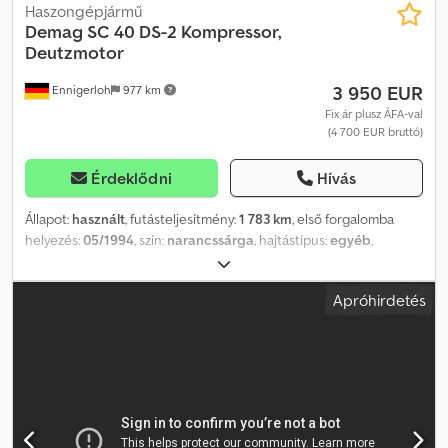
Haszongépjármű
Demag
SC 40 DS-2 Kompressor,
Deutzmotor
3 950 EUR
Ennigerloh
977 km
Fix ár plusz ÁFA-val
(4 700 EUR bruttó)
Érdeklődni
Hívás
Állapot:
használt
, futásteljesítmény:
1 783 km
, első forgalomba
helyezés:
05/1994
, szín:
narancssárga
, hajtástípus:
egyéb
,
üzemanyagtípus:
dízel
, kibocsátási osztály:
nincs
, felfüggesztés:
egyéb
, vezetőfülke:
egyéb
,
Apróhirdetés