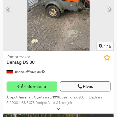
Szervokormány = További információk = Gumiabroncs profilja:
60% TELJES ÖSSZTÖMEG: 24.000 kg Eladási ár: € 77.779,
US$ 88.610
1
/
5
Kompresszor
Demag
DS 30
Lübbecke
969 km
Árinformáció
Hívás
Állapot:
használt
, Gyártási év:
1998
, üzemórák:
938 h
, Eladási ár:
€ 2.900, US$ 3.378 Dodpfx Aioxt S Ukedjck