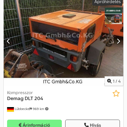
Apróhirdetés
1
/
4
Kompresszor
Demag
DLT 204
Lübbecke
969 km
Árinformáció
Hívás