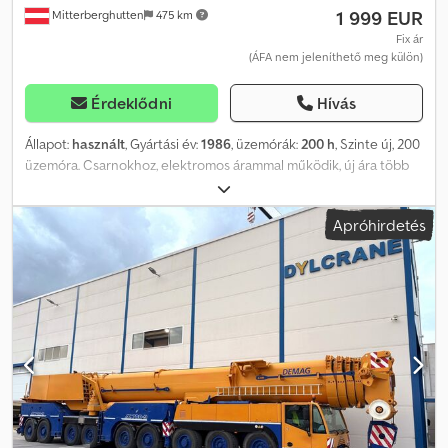
1 999 EUR
Mitterberghutten
475 km
Fix ár
(ÁFA nem jeleníthető meg külön)
Érdeklődni
Hívás
Állapot:
használt
, Gyártási év:
1986
, üzemórák:
200 h
, Szinte új, 200
üzemóra. Csarnokhoz, elektromos árammal működik, új ára több
mint 20 000 €!! Minden adat garancia nélkül!!! Dodpfx Asy
Sdpysideck
Apróhirdetés