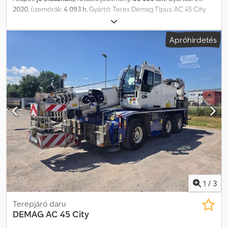
2020
, üzemórák:
4 093 h
, Gyártó: Terex Demag Típus: AC 45 City
Gyártási év: 2020 Dcsdpfx Aoxb U Ehsidsk Kapacitás: 45 t Fő gém:
31,20 m Jib: 13,00 m Kilométer: 55 366 km Daruhasználati órák: 4
Apróhirdetés
093 óra Teherszállító runner: 1,2 m Extra: Távirányító
1
/
3
Terepjáró daru
DEMAG
AC 45 City