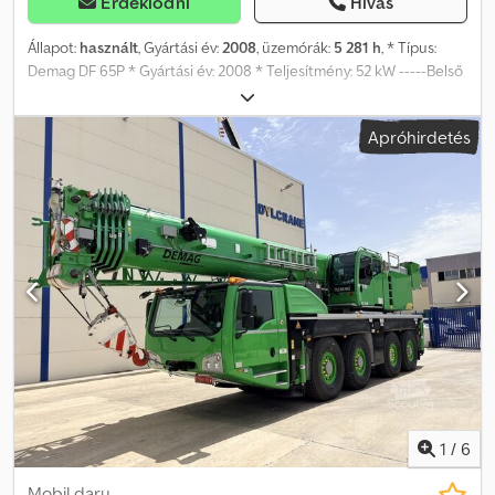
Érdeklődni
Hívás
Állapot:
használt
, Gyártási év:
2008
, üzemórák:
5 281 h
, * Típus:
Demag DF 65P * Gyártási év: 2008 * Teljesítmény: 52 kW -----Belső
járműszám: 10326----A tévedések és a közbenső eladás jogát
fenntartjuk. WhatsApp-támogatás elérhető! Kérdése van a
Apróhirdetés
járművel kapcsolatban vagy további információra van szüksége?
Írjon nekünk bátran WhatsApp-on keresztül. Dcedpsy Hblhofx
Aidek WhatsApp: német, angol -- WhatsApp: német, angol, arab
1
/
6
Mobil daru