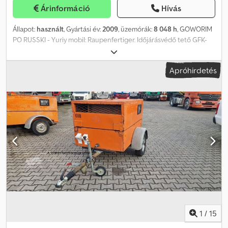
Árinformáció
Hívás
Állapot:
használt
, Gyártási év:
2009
, üzemórák:
8 048 h
, GOWORIM
PO RUSSKI - Yuriy mobil: Raupenfertiger. Időjárásvédő tető GFK-
ból, első- és oldalsó szélvédőkkel, munkalámpákkal. EB 51-es
finiser-keret, hidraulikusan állítható 2 550-től 5 100 mm-ig,
Apróhirdetés
bővítések: 4 x 750 mm és 2 x 350 mm, munkaszélesség 8 800 mm.
Gázzal működő fűtés thermocontrollal, mechanikus tetőprofil-
állítás, hidraulikusan magasságban állítható csiga. MOBA automata
szintező 2 magassági és 1 dőlésszabályozóval, ultrahangos
csigaszenzorokkal. 6 hengeres Deutz TCD 2013 turbódízel motor,
140 kW - 190 LE. Üzemi tömeg kb. 18 500 kg. CE-megfelelőség. =
További információk = Felhasználható anyag: aszfalt Saját tömeg:
18 500 kg Motortípus: TCD 2013 Munkaszélesség: 880 cm CE-
jelölés: igen Dcodpfx Aey Evv Seidjk Gyártási ország: Németország
További információért forduljon Jan-Marc Schwickerthez.
1
/
15