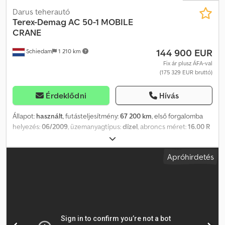
Darus teherautó
Terex-Demag
AC 50-1 MOBILE
CRANE
144 900 EUR
Schiedam
1 210 km
Fix ár plusz ÁFA-val
(175 329 EUR bruttó)
Érdeklődni
Hívás
Állapot:
használt
, futásteljesítmény:
67 200 km
, első forgalomba
helyezés:
06/2009
, üzemanyagtípus:
dízel
, abroncs méret:
16.00 R
25
, tengelyelrendezés:
6x6
, üzemanyag:
dízel
, Gyártási év:
2009
,
Felszereltség:
ABS, daru, légkondicionálás
, = További opciók és
Apróhirdetés
tartozékok = - 6x6 - Erőátviteli tengely (PTO) Dcodpezqa Ugsfx
Aidek = További információk = Gumiabroncs mérete: 16.00 R 25
Első tengely: Kormányozható; bal oldali gumiabroncs mintázata:
55%; jobb oldali gumiabroncs mintázata: 55% Hátsó tengely 1:
Kormányozható; bal oldali gumiabroncs mintázata: 70%; jobb oldali
gumiabroncs mintázata: 70% Hátsó tengely 2: Kormányozható; bal
oldali gumiabroncs mintázata: 40%; jobb oldali gumiabroncs