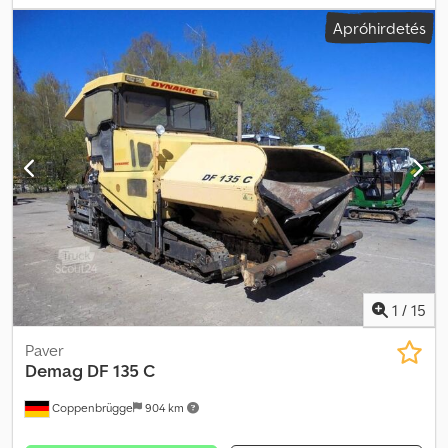
sárga
, Felszereltség:
daru
, DEMAG V70 A mobil daru teljesen
Apróhirdetés
működőképes. Saját tömeg: kb. 16 000 kg Dedpfxsr Nnr Se Aidsck
Gémkinyúlás max.: 9 méter 2,6 méteres gémkinyúlásnál max. 9 000
kg teherbírás Üzemóra: 3 860 óra
1
/
15
Paver
Demag
DF 135 C
Coppenbrügge
904 km