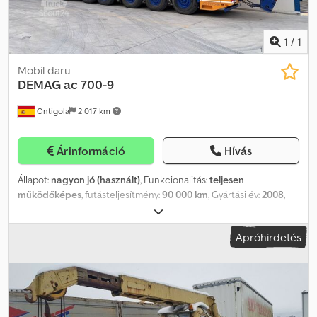
1
/
1
Mobil daru
DEMAG
ac 700-9
Ontígola
2 017 km
Árinformáció
Hívás
Állapot:
nagyon jó (használt)
, Funkcionalitás:
teljesen
működőképes
, futásteljesítmény:
90 000 km
, Gyártási év:
2008
,
üzemórák:
8 000 h
, Demag AC 700-9 Dcodpfx Ajztckvoidok
Apróhirdetés