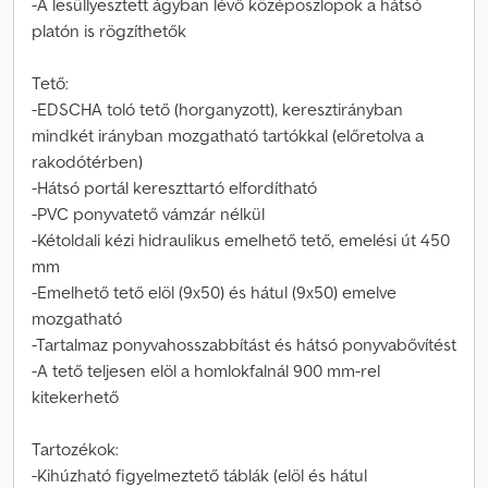
-A lesüllyesztett ágyban lévő középoszlopok a hátsó
platón is rögzíthetők
Tető:
-EDSCHA toló tető (horganyzott), keresztirányban
mindkét irányban mozgatható tartókkal (előretolva a
rakodótérben)
-Hátsó portál kereszttartó elfordítható
-PVC ponyvatető vámzár nélkül
-Kétoldali kézi hidraulikus emelhető tető, emelési út 450
mm
-Emelhető tető elöl (9x50) és hátul (9x50) emelve
mozgatható
-Tartalmaz ponyvahosszabbítást és hátsó ponyvabővítést
-A tető teljesen elöl a homlokfalnál 900 mm-rel
kitekerhető
Tartozékok:
-Kihúzható figyelmeztető táblák (elöl és hátul