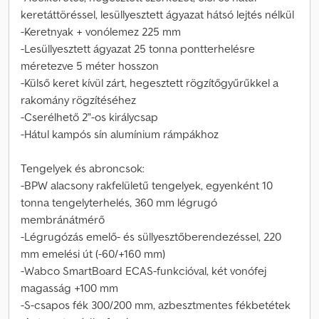
keretáttöréssel, lesüllyesztett ágyazat hátsó lejtés nélkül
-Keretnyak + vonólemez 225 mm
-Lesüllyesztett ágyazat 25 tonna pontterhelésre
méretezve 5 méter hosszon
-Külső keret kívül zárt, hegesztett rögzítőgyűrűkkel a
rakomány rögzítéséhez
-Cserélhető 2"-os királycsap
-Hátul kampós sín alumínium rámpákhoz
Tengelyek és abroncsok:
-BPW alacsony rakfelületű tengelyek, egyenként 10
tonna tengelyterhelés, 360 mm légrugó
membránátmérő
-Légrugózás emelő- és süllyesztőberendezéssel, 220
mm emelési út (-60/+160 mm)
-Wabco SmartBoard ECAS-funkcióval, két vonófej
magasság +100 mm
-S-csapos fék 300/200 mm, azbesztmentes fékbetétek