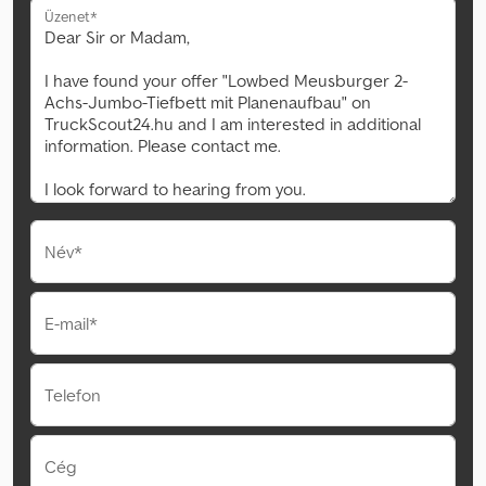
Üzenet*
Név*
E-mail*
Telefon
Cég