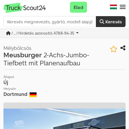
Elad
Keresés
/ ... / Hirdetés azonosító: A788-94-35
Mélybölcsös
Meusburger
2-Achs-Jumbo-
Tiefbett mit Planenaufbau
Állapot
Új
Helyszín
Dortmund