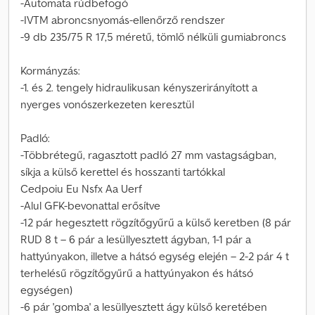
-Automata rúdbefogó
-IVTM abroncsnyomás-ellenőrző rendszer
-9 db 235/75 R 17,5 méretű, tömlő nélküli gumiabroncs
Kormányzás:
-1. és 2. tengely hidraulikusan kényszerirányított a
nyerges vonószerkezeten keresztül
Padló:
-Többrétegű, ragasztott padló 27 mm vastagságban,
síkja a külső kerettel és hosszanti tartókkal
Cedpoiu Eu Nsfx Aa Uerf
-Alul GFK-bevonattal erősítve
-12 pár hegesztett rögzítőgyűrű a külső keretben (8 pár
RUD 8 t – 6 pár a lesüllyesztett ágyban, 1-1 pár a
hattyúnyakon, illetve a hátsó egység elején – 2-2 pár 4 t
terhelésű rögzítőgyűrű a hattyúnyakon és hátsó
egységen)
-6 pár 'gomba' a lesüllyesztett ágy külső keretében