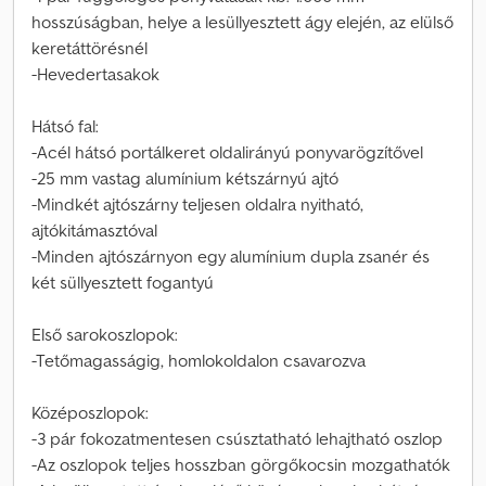
hosszúságban, helye a lesüllyesztett ágy elején, az elülső
keretáttörésnél
-Hevedertasakok
Hátsó fal:
-Acél hátsó portálkeret oldalirányú ponyvarögzítővel
-25 mm vastag alumínium kétszárnyú ajtó
-Mindkét ajtószárny teljesen oldalra nyitható,
ajtókitámasztóval
-Minden ajtószárnyon egy alumínium dupla zsanér és
két süllyesztett fogantyú
Első sarokoszlopok:
-Tetőmagasságig, homlokoldalon csavarozva
Középoszlopok:
-3 pár fokozatmentesen csúsztatható lehajtható oszlop
-Az oszlopok teljes hosszban görgőkocsin mozgathatók