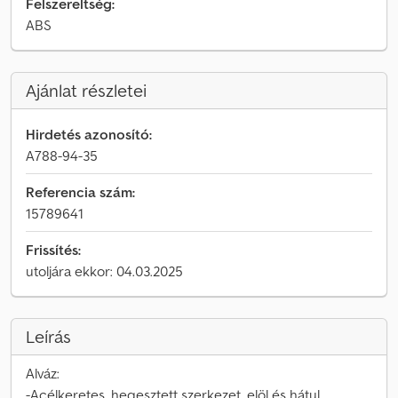
Felszereltség:
ABS
Ajánlat részletei
Hirdetés azonosító:
A788-94-35
Referencia szám:
15789641
Frissítés:
utoljára ekkor: 04.03.2025
Leírás
Alváz:
-Acélkeretes, hegesztett szerkezet, elöl és hátul