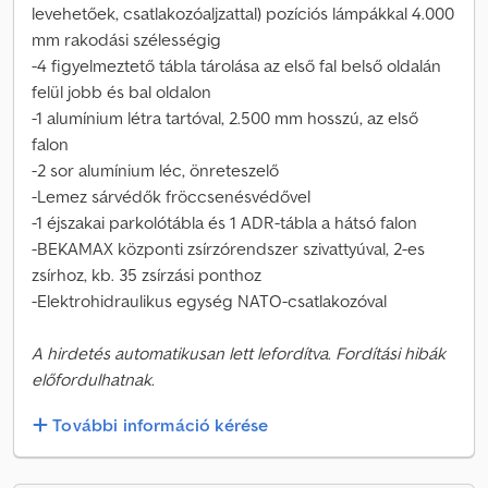
levehetőek, csatlakozóaljzattal) pozíciós lámpákkal 4.000
mm rakodási szélességig
-4 figyelmeztető tábla tárolása az első fal belső oldalán
felül jobb és bal oldalon
-1 alumínium létra tartóval, 2.500 mm hosszú, az első
falon
-2 sor alumínium léc, önreteszelő
-Lemez sárvédők fröccsenésvédővel
-1 éjszakai parkolótábla és 1 ADR-tábla a hátsó falon
-BEKAMAX központi zsírzórendszer szivattyúval, 2-es
zsírhoz, kb. 35 zsírzási ponthoz
-Elektrohidraulikus egység NATO-csatlakozóval
A hirdetés automatikusan lett lefordítva. Fordítási hibák
előfordulhatnak.
További információ kérése