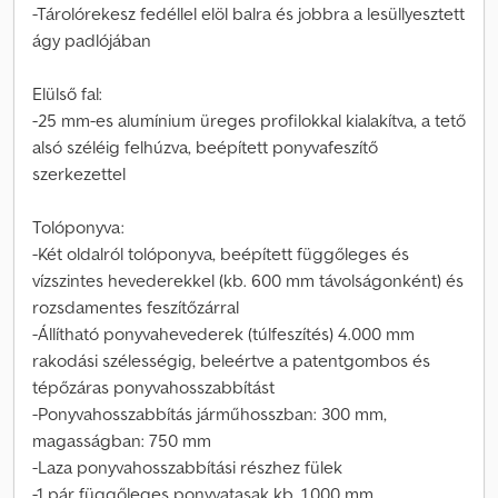
-Tárolórekesz fedéllel elöl balra és jobbra a lesüllyesztett
ágy padlójában
Elülső fal:
-25 mm-es alumínium üreges profilokkal kialakítva, a tető
alsó széléig felhúzva, beépített ponyvafeszítő
szerkezettel
Tolóponyva:
-Két oldalról tolóponyva, beépített függőleges és
vízszintes hevederekkel (kb. 600 mm távolságonként) és
rozsdamentes feszítőzárral
-Állítható ponyvahevederek (túlfeszítés) 4.000 mm
rakodási szélességig, beleértve a patentgombos és
tépőzáras ponyvahosszabbítást
-Ponyvahosszabbítás járműhosszban: 300 mm,
magasságban: 750 mm
-Laza ponyvahosszabbítási részhez fülek
-1 pár függőleges ponyvatasak kb. 1.000 mm