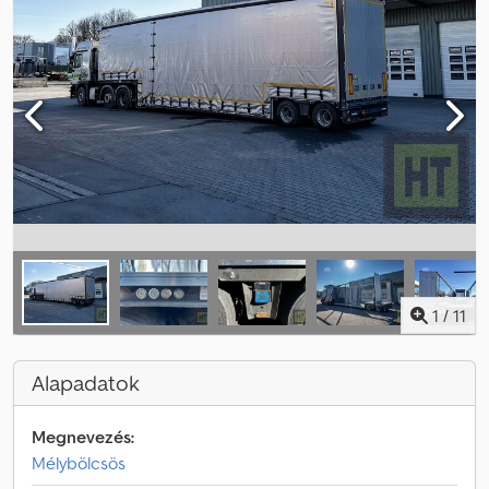
1
/
11
Alapadatok
Megnevezés:
Mélybölcsös