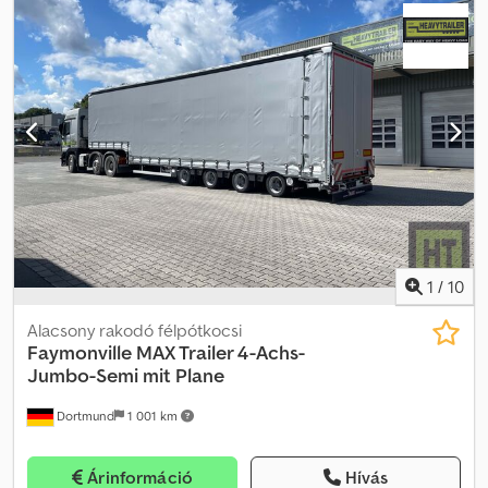
1
/
10
Alacsony rakodó félpótkocsi
Faymonville
MAX Trailer 4-Achs-
Jumbo-Semi mit Plane
Dortmund
1 001 km
Árinformáció
Hívás