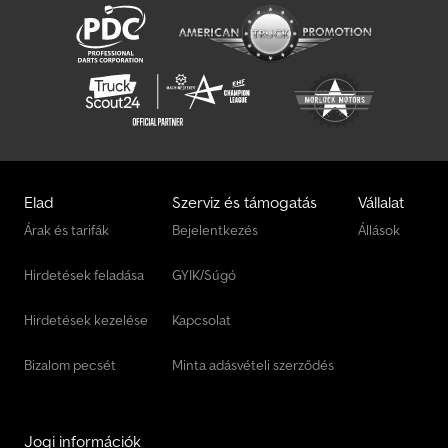
szenzorok minden keréken * Rakfelület rögzítése kúposan
hegesztett reteszelési profilokkal 500 mm-enként *
Rögzítésellenőrzés balra és jobbra a félpótkocsin * A kb. 300 mm
széles köztesasztalhoz mechanikus retesz a köztesasztal kihúzón
történő rögzítéséhez * 5 pár menetes blokk a kihúzható tartón
M20 csavarozható gyűrűk felszereléséhez (LC 5.000 daN)
FÉKRENDSZER
Elad
Szerviz és támogatás
Vállalat
Árak és tarifák
Bejelentkezés
Állások
Hirdetések feladása
GYIK/Súgó
Hirdetések kezelése
Kapcsolat
Bizalom pecsét
Minta adásvételi szerződés
Jogi információk