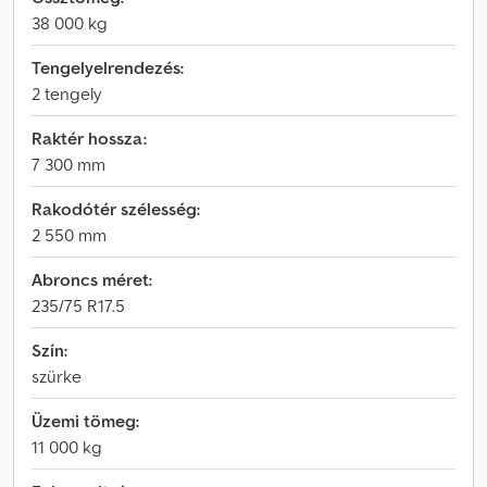
38 000 kg
Tengelyelrendezés:
2 tengely
Raktér hossza:
7 300 mm
Rakodótér szélesség:
2 550 mm
Abroncs méret:
235/75 R17.5
Szín:
szürke
Üzemi tömeg:
11 000 kg