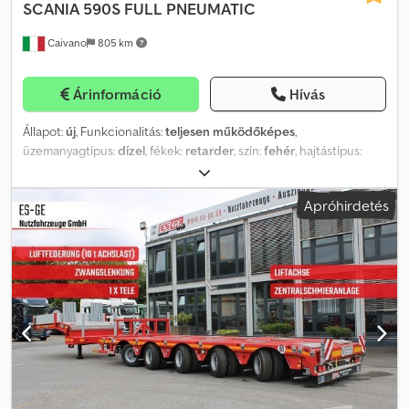
SCANIA
590S FULL PNEUMATIC
Caivano
805 km
Árinformáció
Hívás
Állapot:
új
, Funkcionalitás:
teljesen működőképes
,
üzemanyagtípus:
dízel
, fékek:
retarder
, szín:
fehér
, hajtástípus:
automata
, Felszereltség:
AdBlue, Bluetooth, fedélzeti
számítógép, légkondicionálás, légzsák, navigációs rendszer
,
Apróhirdetés
SCANIA 590 S Új, forgalomba helyezésre váró, azonnal elérhető -
Teljes levegős rendszer -Retarder (lassító) -Teljes fényezés -Dupla
fekhely -Állóklíma -LED fényszórók -Navigáció -Tolatókamera -V8
bőr belső -Digitális műszerfal -Kávéfőző -Mikrohullámú sütő -
Hűtőszekrény -Alumínium felnik SZEMÉLYRE SZABOTT
FINANSZÍROZÁSI ÉS LÍZING LEHETŐSÉGEK TELEPHELYÜNKÖN. 24
- 96 hónapos futamidő akár önerő nélkül is. CSOPORTUNK
TOVÁBBI TELEPHELYEI: DOMENICO TRUCK SRL | NÁPOLY -
CASERTA - PIACENZA DOMENICO ESPOSITO S.P.A. EBOLI (SA)
TELEPHELY – HIVATALOS MÁRKAKERESKEDŐ MERCEDES-BENZ,
FUSO, FOTON TRUCK, PIAGGIO COMMERCIAL ÉS MAXUS