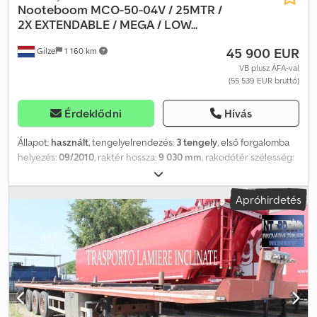
Nooteboom
MCO-50-04V / 25MTR /
2X EXTENDABLE / MEGA / LOW...
45 900 EUR
Gilze
1 160 km
VB plusz ÁFA-val
(55 539 EUR bruttó)
Érdeklődni
Hívás
Állapot:
használt
, tengelyelrendezés:
3 tengely
, első forgalomba
helyezés:
09/2010
, raktér hossza:
9 030 mm
, rakodótér szélesség:
2 540 mm
, raktérmagasság:
820 mm
, teljes hossz:
13 850 mm
,
teljes szélesség:
2 540 mm
, felfüggesztés:
levegő
, abroncs méret:
Apróhirdetés
205/65R17.5
, tengelytáv:
8 630 mm
, szín:
piros
, Gyártási év:
2010
,
Felszereltség:
ABS
, Nooteboom MCO-50-04V 4 irányítható
tengely. BPW tengely. Távirányítású kormányzás, kábelen keresztül.
Credeyf A Srepfx Aa Ujf 95 cm-es vonófej magasság. Teljes hossza
kinyújtva: 26,53 m. Rakodófelület: 903 cm + 650 cm + 650 cm.
Rakodási magasság (terhelve): 82,5 cm. = További információk =
Tengelykonfiguráció Gumiabroncs mérete: 205/65R17.5 Fékek:
Dobfékek Felfüggesztés: Légrugó Hátsó tengely 1: Páros gumik;