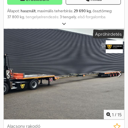
bevonattal kezelve
Állapot:
használt
, maximális teherbírás:
29 690 kg
, össztömeg:
37 800 kg
, tengelyelrendezés:
3 tengely
, első forgalomba
helyezés:
12/2002
, Gyártási év:
2002
, Felszereltség:
ABS
, Ponyvás
mélyágyas pótkocsi Meusburger MPG 3 Credpfowrvubox Aa Ujf
Apróhirdetés
Méretek: Hossz: 13,90 m, Szélesség: 2,55 m (hátsó állóoszlopoknál
3,50 m), Magasság: 4 m Rakodási méretek: Rakfelület magassága:
80 cm, Mélyágy belmagasság: 3,20 m, Mélyágy–hattyúnyak közötti
távolság: 67 cm, Hattyúnyak belmagasság: 2,53 m Állapot: Korának
megfelelő, jó állapot Gumizás: 205/65R17.5, 50–70%
1
/
15
Alacsony rakodó