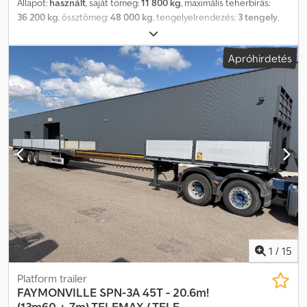
Állapot:
használt
, saját tömeg:
11 800 kg
, maximális teherbírás:
36 200 kg
, össztömeg:
48 000 kg
, tengelyelrendezés:
3 tengely
,
első forgalomba helyezés:
03/2022
, teljes hossz:
2 550 mm
,
felfüggesztés:
levegő
, abroncs méret:
245/70 R17,5
, Felszereltség:
Apróhirdetés
ABS
, | Faymonville Telemax F-S43 mélyágyas pótkocsi | 3 tengely
távirányítással kormányozható | nehézteher-rögzítési pontok | SAF
tengelyek | kihúzható | bedugható oldalrácsok | Gumiabroncsok:
245/70 R17,5 | Össztömeg: 48 000 kg, Hasznos teherbírás: 36 200 kg
| 13 500 mm + 7 900 mm + 8 100 mm | A tévedés, elírás és előzetes
értékesítés jogát fenntartjuk. Djdpfx Anowm I Ipjyswa
1
/
15
Platform trailer
FAYMONVILLE
SPN-3A 45T - 20.6m!
(13m60 + 7m) TELEMAX / TELE...