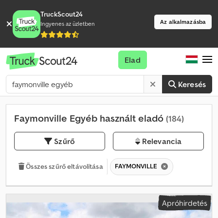
TruckScout24
Az alkalmazásba
Ingyenes az üzletben
Elad
Keresés
Faymonville Egyéb használt eladó
(184)
Szűrő
Relevancia
FAYMONVILLE
Összes szűrő eltávolítása
Apróhirdetés