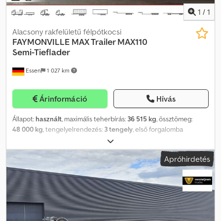
1
/
1
Alacsony rakfelületű félpótkocsi
FAYMONVILLE
MAX Trailer MAX110
Semi-Tieflader
Essen
1 027 km
Árinformáció
Hívás
Állapot:
használt
, maximális teherbírás:
36 515 kg
, össztömeg:
48 000 kg
, tengelyelrendezés:
3 tengely
, első forgalomba
helyezés:
05/2023
, következő vizsga (TÜV):
05/2027
, Felszereltség:
ABS
, Részlet a felszereltségből: * „Hattyúnyak”: Előre kb. 45°-os
Apróhirdetés
szögben, hátrafelé kb. 750 mm x 10°-os szögben ferde sarkokkal
ellátott „hattyúnyak”. 3 pár rögzítőgyűrű (LC 5000 daN). Kb. 30 mm
vastag keményfa burkolat. * Kihúzható raktér: Hátrafelé kb. 1000
mm x 8°-os szögben ferde kialakítású, kihúzható raktér. 5 pár kifelé
csukható rögzítőgyűrű (LC 5000 daN). 3 pár kifelé csukható
rögzítőgyűrű (LC 10 000 daN). 1 pár vízszintesen elhelyezett