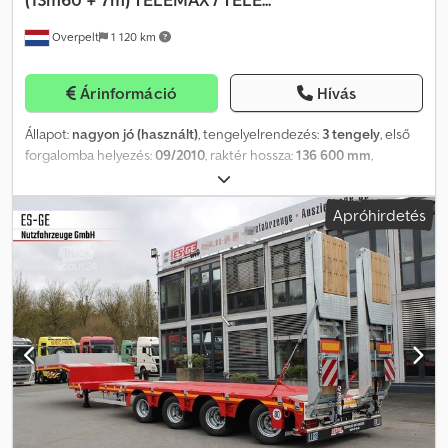
Overpelt
1 120 km
Árinformáció
Hívás
Állapot:
nagyon jó (használt)
, tengelyelrendezés:
3 tengely
, első
forgalomba helyezés:
09/2010
, raktér hossza:
136 600 mm
,
rakodótér szélesség:
2 500 mm
, teljes hossz:
206 600 mm
, teljes
szélesség:
2 500 mm
, felfüggesztés:
levegő
, abroncs méret:
Apróhirdetés
385/65 R22.5
, gumiabroncs állapota:
40 százalék
, szín:
egyéb
,
Gyártási év:
2010
, Felszereltség:
ABS
, = További opciók és
tartozékok = - 3 tengely - Emelőtengely - Légrugó - Tárcsafékek -
Kormányzott tengely = További információk =
Tengelykonfiguráció Djdozrzl Njpfx Anyewa Gumiabroncs mérete:
385/65 R22.5 Gumiabroncs mintázata: 40% Hátsó tengely 1:
Kormányozható Súlyok Üres súly: 10 000 kg Megengedett raktér:
35 000 kg Megengedett össztömeg: 45 000 kg Karbantartás,
előzmények és állapot APK (műszaki fővizsga): érvényes 2026.09-ig
Műszaki állapot: nagyon jó Optikai állapot: nagyon jó Pénzügyi
információk Ár: Érdeklődjön Azonosítás Rendszám: QKW546