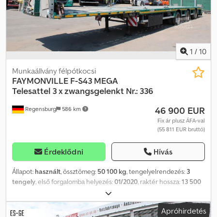
1
/
10
Munkaállvány félpótkocsi
FAYMONVILLE
F-S43 MEGA
Telesattel 3 x zwangsgelenkt Nr.: 336
46 900 EUR
Regensburg
586 km
Fix ár plusz ÁFA-val
(55 811 EUR bruttó)
Érdeklődni
Hívás
Állapot:
használt
, össztömeg:
50 100 kg
, tengelyelrendezés:
3
tengely
, első forgalomba helyezés:
01/2020
, raktér hossza:
13 500
mm
, rakodótér szélesség:
2 500 mm
, teljes szélesség:
2 540 mm
,
teljes magasság:
3 380 mm
, Felszereltség:
ABS
, Járműazonosító
Apróhirdetés
szám: YAMT23XX3K0104336 KIHÚZHATÓ 7300 mm-ig WADER