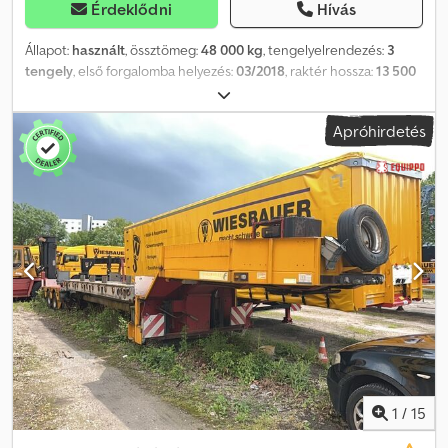
Érdeklődni
Hívás
Állapot:
használt
, össztömeg:
48 000 kg
, tengelyelrendezés:
3
tengely
, első forgalomba helyezés:
03/2018
, raktér hossza:
13 500
mm
, rakodótér szélesség:
2 540 mm
, teljes hossz:
13 750 mm
,
teljes szélesség:
2 540 mm
, Felszereltség:
ABS
, Jármű-azonosító
Apróhirdetés
szám: YAFSR3003J0021354 KIHÚZHATÓ, 8200 mm-ig WADER
konténerrögzítő, 1 x 20 lábas, 2 x 20 lábas, 1 x 40 lábas
konténerhez, 45 lábas konténerhez is alkalmas DE HU – fizetendő
SAF tengelyek dobfékkel 3 x kényszervezérlésű tengely,
hidraulikus-mechanikus vezérléssel, forgócsapra szerelve
kábelvezérléssel és távirányítóval Automatikus beállás Platform
méretei: 13.500 mm – rakodási magasság: 1.100 mm
Szerelőmagasság: 950 – 1.050 mm Hátrafelé történő elmozdulási
sugár: 2.100 mm Rögzítőelem-tartók a padlóban, rögzítőelemekkel
együtt (a teljesség nem garantált) NATO csatlakozó Elektro-
hidraulikus aggregát Oldaljelző világítás Szerszámtároló Központi
kenőrendszer Gumiabroncsok: 235/75 R 17,5 Pótkerék tartó,
PÓTKEREKKEL Dwedpezp S Ezofx Anyea A változtatások, a köztes
értékesítések és a nyomdai hibák fenntartva. A leírás a jármű
1
/
15
általános azonosítására szolgál, és nem képez garanciát a vásárlási