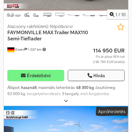
1
/
10
Alacsony rakfelületű félpótkocsi
FAYMONVILLE
MAX Trailer MAX110
Semi-Tieflader
114 950 EUR
Essen
1 027 km
Fix ár plusz ÁFA-val
(136 790 EUR bruttó)
Érdeklődni
Hívás
Állapot:
használt
, maximális teherbírás:
48 300 kg
, össztömeg:
63 000 kg
, tengelyelrendezés:
3 tengely
, első forgalomba
helyezés:
03/2025
, következő vizsga (TÜV):
07/2027
, Felszereltség:
ABS
, A felsoroltakból válogatott részletek. A teljes felszereltség
Apróhirdetés
kérésre rendelkezésre áll. * Szwanenhals (nyakszerkezet): * Elöl
kb. 45°-os, hátul kb. 750 mm x 10°-os ferde sarkokkal. * 3 pár
rögzítőgyűrű (LC 5.000 daN). * Kb. 30 mm vastag keményfa
burkolat. * Rakfelület: * Két irányba kihúzható kivitelben, hátul kb.