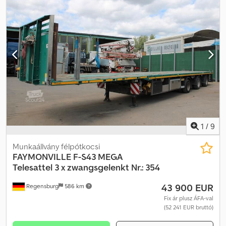
1
/
9
Munkaállvány félpótkocsi
FAYMONVILLE
F-S43 MEGA
Telesattel 3 x zwangsgelenkt Nr.: 354
43 900 EUR
Regensburg
586 km
Fix ár plusz ÁFA-val
(52 241 EUR bruttó)