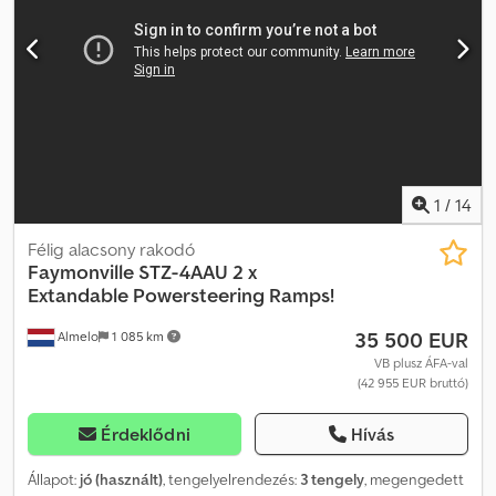
1
/
14
Félig alacsony rakodó
Faymonville
STZ-4AAU 2 x
Extandable Powersteering Ramps!
35 500 EUR
Almelo
1 085 km
VB plusz ÁFA-val
(42 955 EUR bruttó)
Érdeklődni
Hívás
Állapot:
jó (használt)
, tengelyelrendezés:
3 tengely
, megengedett