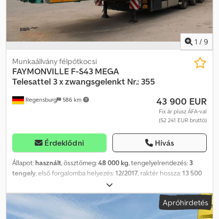
1
/
9
Munkaállvány félpótkocsi
FAYMONVILLE
F-S43 MEGA
Telesattel 3 x zwangsgelenkt Nr.: 355
43 900 EUR
Regensburg
586 km
Fix ár plusz ÁFA-val
(52 241 EUR bruttó)
Érdeklődni
Hívás
Állapot:
használt
, össztömeg:
48 000 kg
, tengelyelrendezés:
3
tengely
, első forgalomba helyezés:
12/2017
, raktér hossza:
13 500
mm
, rakodótér szélesség:
2 540 mm
, teljes hossz:
13 750 mm
,
teljes szélesség:
2 540 mm
, teljes magasság:
2 730 mm
,
Apróhirdetés
Felszereltség:
ABS
, Jármű-azonosító szám: YAFSR3005J0021355
KIBONTÓ, 8200 mm-re KONTAJNERRÁCSOK, WADER típusú, 1 x 20