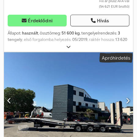
Fix ár plusz ÁFA-val
(54 621 EUR bruttó)
Érdeklődni
Hívás
Állapot:
használt
, össztömeg:
51 600 kg
, tengelyelrendezés:
3
tengely
, első forgalomba helyezés:
05/2019
, raktér hossza:
13 620
mm
, rakodótér szélesség:
2 540 mm
, teljes szélesség:
2 540 mm
,
teljes magasság:
2 700 mm
, Felszereltség:
ABS
, Járműazonosító
Apróhirdetés
szám: YAFSR3004K0022661 KIHÚZHATÓ 8200 mm-ig Sínrendszer
alumínium rámpákhoz, RÁMPÁK NÉLKÜL Előkészítés konténerek
rögzítésére: 1 x 20 lábas, 2 x 20 lábas, 1 x 40 lábas, 45 lábas
konténerhez Dwodpfxjzlvtno Anysa DE HU – fizetési határidő:
2026.07. SAF tengelyek dobfékkel 3 darab kényszerített,
hidraulikus-mechanikus tengely forgózsámolyon kábelvezérléssel
és vezeték nélküli távirányítóval Automatikus sávba való beállás
EMELŐTENGELY Plató méretei: 13 600 mm – rakodási magasság:
1100 mm Szerelőmagasság: 980 mm Hátrafelé történő forgási
sugár: 2100 mm Rugalmas támasztékok a padlóban, rugalmas
támasztékokkal együtt (a teljes körűség nem garantált) NATO
csatlakozó Elektro-hidraulikus egység Szélesítési világítás
Szerszámláda Központi kenőrendszer Gumiabroncsok: 235/75 R