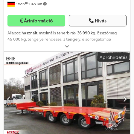
nyakszerkezetbe. * 4 pár WADER konténertáska a rakfelületen, 20
Essen
1 027 km
lábas, 2x20 lábas, 40 lábas vagy 45 lábas konténerhez. * 7 pár
rögzítő táska a csatlakozókonzolokhoz, kb. 100 x 50 mm, a
rakfelület külső keretében. * Horganyzott toldatok, oldalonként
Árinformáció
Hívás
kb. 230 mm-rel kihúzhatóak. * Csúsztatható rög
Állapot:
használt
, maximális teherbírás:
36 990 kg
, össztömeg:
45 000 kg
, tengelyelrendezés:
3 tengely
, első forgalomba
helyezés:
08/2022
, következő vizsga (TÜV):
09/2026
, Felszereltség:
ABS
,
Apróhirdetés