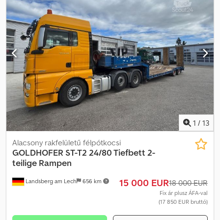
1
/
13
Alacsony rakfelületű félpótkocsi
GOLDHOFER
ST-T2 24/80 Tiefbett 2-
teilige Rampen
15 000 EUR
Landsberg am Lech
656 km
18 000 EUR
Fix ár plusz ÁFA-val
(17 850 EUR bruttó)