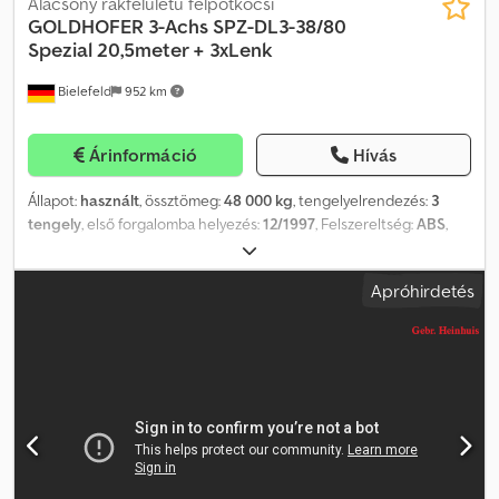
Alacsony rakfelületű félpótkocsi
GOLDHOFER
3-Achs SPZ-DL3-38/80
Spezial 20,5meter + 3xLenk
Bielefeld
952 km
Árinformáció
Hívás
Állapot:
használt
, össztömeg:
48 000 kg
, tengelyelrendezés:
3
tengely
, első forgalomba helyezés:
12/1997
, Felszereltség:
ABS
,
Goldhofer 3 tengelyes speciális pótkocsi / hosszú anyag szállító
Típus: SPZ-DL 3-38/80 Megengedett össztömeg: 48.000 kg
Apróhirdetés
Megengedett első tengelyterhelés: 18.000 kg Megengedett
hátsó tengelyterhelés: 30.000 kg Légrugózás + 3 kormányzott
tengely Teljes hossz: 20.500 mm ! Német forgalmi engedéllyel !
További méreteket a műszaki rajzból ismerhet meg, ezt kérésre
nagy felbontású PDF formátumban is el tudjuk küldeni. ! További
információ e-mailben kérhető ! A fenti adatok tájékoztató
jellegűek, a tévedés és elírás jogát fenntartjuk! Dcedpfxswq Ai Ns
Adqek Az interneten található információk nem minősülnek
szerződéses tulajdonságnak. Az eladó nem vállal felelősséget