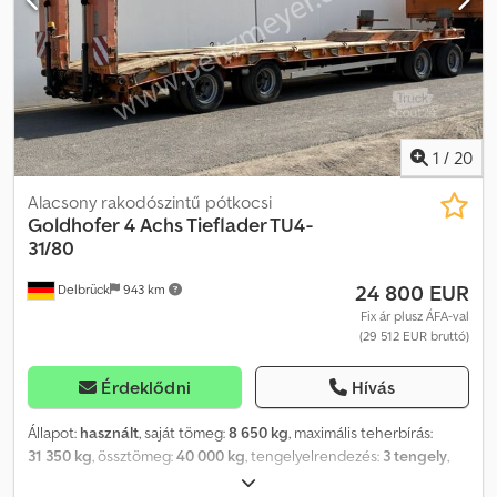
mintázat, jobb oldalon belül: 70%; Gumiabroncs mintázat, jobb
oldalon kívül: 70% Megengedett össztömeg: 51 600 kg Kihúzható
felépítmény: Igen = Céginformációk = További információkért:
1
/
20
Alacsony rakodószintű pótkocsi
Goldhofer
4 Achs Tieflader TU4-
31/80
24 800 EUR
Delbrück
943 km
Fix ár plusz ÁFA-val
(29 512 EUR bruttó)
Érdeklődni
Hívás
Állapot:
használt
, saját tömeg:
8 650 kg
, maximális teherbírás:
31 350 kg
, össztömeg:
40 000 kg
, tengelyelrendezés:
3 tengely
,
első forgalomba helyezés:
03/2012
, következő vizsga (TÜV):