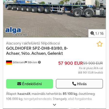
48 000 kg (technikailag lehetséges: 48 000 kg) • teherbírás: 32 100
kg • 4 x tengelyterhelés mérő • ikerabroncsok: 235/75 R17,5 - TÜV /
műszaki vizsga és SP: !! új !! Dcedpfx Adswpknwoqsk - Német
jármű! Az adatok és az értékesítés változásának jogát fenntartjuk!
1
/
16
Alacsony rakfelületű félpótkocsi
GOLDHOFER
SPZ-DH8-83/80, 8-
Achser, 14to. Achsen, Gelenkt
57 900 EUR
Sittensen
984 km
59 900 EUR
Fix ár plusz ÁFA-val
(68 901 EUR bruttó)
Érdeklődni
Hívás
Állapot:
használt
, maximális teherbírás:
85 100 kg
, össztömeg:
106 000 kg
, tengelyelrendezés:
3 tengely
, első forgalomba
helyezés:
11/2009
, raktér hossza:
19 390 mm
, rakodótér szélesség: