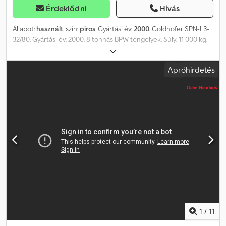
Érdeklődni
Hívás
Állapot:
használt
, szín:
piros
, Gyártási év:
2000
, Goldhofer SPN-L3-
32/80. Gyártási év: 2000. 8 tonnás BPW tengelyek. Súly: 11 000 kg.
Teherbírás: 25 000 kg. Maximális súly: 36 000 kg. Vonófej terhelése:
12 000 kg. Légrugós felfüggesztés. Mega/Alacsony padló. 7,3
Apróhirdetés
méterrel bővíthető. Kerékárok (belső magasság: 650 mm). Padló
méretek: Hossz: 13 500 mm. Szélesség: 2550 mm. Magasság: 1100
mm. Vonófej magassága: 1000 mm. Gumiabroncsok: 235/75R17,5,
80%-os állapotban. Német gyártmányú utánfutó! 2 darab!
Azonosító szám: 571. Dcjdpfxjzpvf Sj Adqek A Heinhuis általános
szerződési feltételei alkalmazandók a Heinhuis által tett minden
hirdetésre, ajánlatra és árajánlatra, valamint a Heinhuis által kötött
minden megállapodásra és az azokhoz vezető tárgyalásokra.
Bármilyen formában megfogalmazott válaszával elfogadja a
Heinhuis általános szerződési feltételeinek alkalmazhatóságát, és
nyilatkozik arról, hogy ismeri azokat. Áraink export nettó árak. =
További információk = Gyártási év: 2000 Üres súly: 11 000 kg
Teherbírás: 25 000 kg Megengedett össztömeg: 36 000 kg
Bővíthető felépítmény: Igen = Céginformációk = További
1
/
11
információkért: