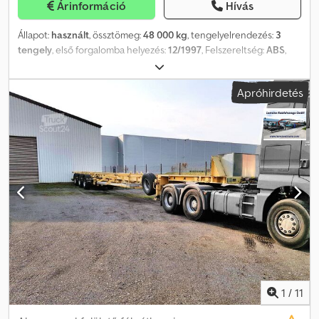
Árinformáció
Hívás
közvetlenül európai garancia csomagunkról!
Állapot:
használt
, össztömeg:
48 000 kg
, tengelyelrendezés:
3
tengely
, első forgalomba helyezés:
12/1997
, Felszereltség:
ABS
,
Goldhofer 3 tengelyes speciális pótkocsi / hosszú anyag szállító
Típus: SPZ-DL 3-38/80 Megengedett össztömeg: 48.000 kg
Apróhirdetés
Megengedett első tengelyterhelés: 18.000 kg Megengedett
hátsó tengelyterhelés: 30.000 kg Légrugózás + 3 kormányzott
tengely Teljes hossz: 20.500 mm ! Német forgalmi engedéllyel !
További méreteket a műszaki rajzból ismerhet meg, ezt kérésre
nagy felbontású PDF formátumban is el tudjuk küldeni. ! További
információ e-mailben kérhető ! A fenti adatok tájékoztató
jellegűek, a tévedés és elírás jogát fenntartjuk! Az interneten
található információk nem minősülnek szerződéses
tulajdonságnak. Az eladó nem vállal felelősséget hibákért,
elírásokért vagy adatátviteli problémákért. A változtatás jogát
fenntartjuk. Folyamatos adás-vétel, beszámítás és bérbeadás
darus és emelő járművekre, valamint építőipari és
nehézgépjárművekre. Dcedpfxowmz Aas Adqek
1
/
11