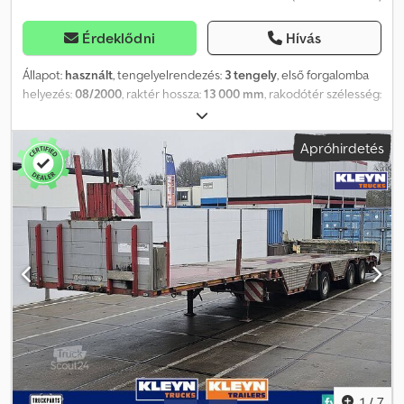
Érdeklődni
Hívás
Állapot:
használt
, tengelyelrendezés:
3 tengely
, első forgalomba
helyezés:
08/2000
, raktér hossza:
13 000 mm
, rakodótér szélesség:
2 550 mm
, teljes hossz:
13 700 mm
, teljes szélesség:
2 550 mm
,
teljes magasság:
2 400 mm
, felfüggesztés:
levegő
, abroncs méret:
Apróhirdetés
235/75R17,5
, szín:
egyéb
, Gyártási év:
2000
, Felszereltség:
ABS
,
Tengelyek száma: 3, ikerkerekek, saját tömeg: 11.000 kg,
megengedett össztömeg: 36.000 kg, alváz típusa: teljes alváz,
alvázi anyag: acél, vonócsap mérete: 2 inch, felfüggesztés típusa:
légrugós, ABS, felépítmény gyártási éve: 2000, mélyágyas típus: fél-
mélyágyas, rakfelület hossza: 1300 cm, kihúzható alváz: elől,
tengely típus: BPW, pótkerék, pótkerék profilmélység: 4 % =
További információk = Általános információk Fülke: nappali
Rendszám: KLEYN1 Hajtáslánc Üzemanyag típusa: dízel Váltó
Sebességváltó: kézi Tengely konfiguráció Gumiabroncs méret:
235/75R17,5 Fékek: dobfékek Felfüggesztés: légrugós 1. tengely:
ikerkerek; gumi profilmélység bal belül: 6 mm; bal kívül: 6 mm; jobb
belül: 6 mm; jobb kívül: 6 mm 2. tengely: ikerkerek; bal belül: 6 mm;
bal kívül: 6 mm; jobb belül: 10 mm; jobb kívül: 10 mm 3. tengely:
1
/
7