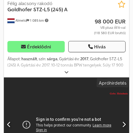
Félig alacsony rakodó
Goldhofer
STZ-L5 (245) A
98 000 EUR
Almelo
1 085 km
VB plusz ÁFA-val
(118 580 EUR bruttó)
Érdeklődni
Hívás
Állapot:
használt
, szín:
sárga
, Gyártási év:
2017
, Goldhofer STZ-L5
(245) A. Gyártási év: 2017. 10-12 tonnás BPW tengelyek. Súly: 17 900
kg. Teherbírás: 52 100 kg. Maximális súly: 70 000 kg. Vonófej
terhelése: 20 000 kg. 8,10 méterrel bővíthető. A pótkocsi
Apróhirdetés
hidraulikus rendszere a teherautó hidraulikus rendszeréhez van
csatlakoztatva. Légrugós felfüggesztés. Alumíniumlemezek és
szerszámos láda a vonórúd részen. Szervokormány 5
kormányozható tengelyhez. Távirányítós rádió. Méretek: Vonórúd:
Hossz: 3700 mm. Szélesség: 2480 mm. Magasság: 1500 mm. Vonófej
magassága: 1300 mm. Plató: Hossz: 11 780 mm. Szélesség: 2750 mm.
Magasság: 900 mm. Gumiabroncsok: 245/70R17,5, 60-90%-os
állapotban. Német pótkocsi! Dodpozn Nchefx Adqock Kiváló