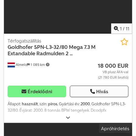
hibákért, elírásokért vagy adatátviteli problémákért. A változtatás
jogát fenntartjuk. Folyamatos adás-vétel, beszámítás és bérbeadás
darus és emelő járművekre, valamint építőipari és
nehézgépjárművekre.
1
/
11
Térfogatszállítás
Goldhofer
SPN-L3-32/80 Mega 7.3 M
Extandable Radmulden 2 ...
18 000 EUR
Almelo
1 085 km
VB plusz ÁFA-val
(21 780 EUR bruttó)
Érdeklődni
Hívás
Állapot:
használt
, szín:
piros
, Gyártási év:
2000
, Goldhofer SPN-L3-
32/80. Évjárat: 2000. 8 tonnás BPW tengelyek. Dcodpfx
Adezpvqueqsk Súly: 11 000 kg. Terhelhetőség: 25 000 kg. Maximális
súly: 36 000 kg. Vonófej terhelése: 12 000 kg. Légrugózás.
Apróhirdetés
Mega/Alacsony rakterű. 7,3 méterrel bővíthető. Kerékárok (belső
magasság: 650 mm). Rakteret méretei: Hossz: 13 500 mm.