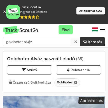
TruckScout24
Az alkalmazásba
Ingyenes az üzletben
Elad
Keresés
Goldhofer Alváz használt eladó
(85)
Szűrő
Relevancia
Goldhofer
Összes szűrő eltávolítása
Apróhirdetés