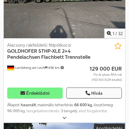
1
/
32
Alacsony rakfelületű félpótkocsi
GOLDHOFER
STHP-XLE 2+4
Pendelachsen Flachbett Trennstelle
129 000 EUR
Landsberg am Lech
656 km
Fix ár plusz ÁFA-val
(153 510 EUR bruttó)
Érdeklődni
Hívás
Állapot:
használt
, maximális teherbírás:
66 600 kg
, össztömeg:
96 000 kg
, tengelyelrendezés:
3 tengely
, első forgalomba
helyezés:
06/2011
, STHP-XLE 2+4 (285) csuklós tengelyekkel
Tömegek, sebesség: 80 km/h Sátornyomás: 24 000 kg
Apróhirdetés