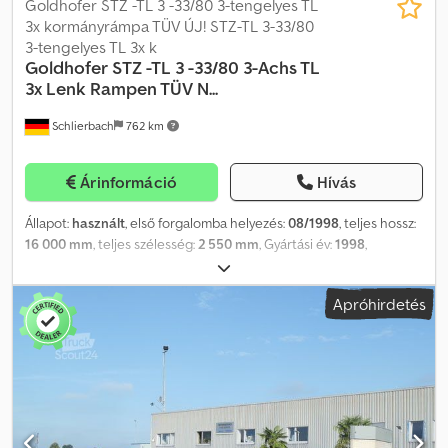
Goldhofer STZ -TL 3 -33/80 3-tengelyes TL
3x kormányrámpa TÜV ÚJ! STZ-TL 3-33/80
3-tengelyes TL 3x k
Goldhofer
STZ -TL 3 -33/80 3-Achs TL
3x Lenk Rampen TÜV N...
Schlierbach
762 km
Árinformáció
Hívás
Állapot:
használt
, első forgalomba helyezés:
08/1998
, teljes hossz:
16 000 mm
, teljes szélesség:
2 550 mm
, Gyártási év:
1998
,
GOLDHOFER STZ-TL 3-33/80 3 tengelyes (hattyúnyakas)
mélybölcsős félpótkocsi 3 kormányzott tengellyel, süllyeszthető
Apróhirdetés
platóval és hidraulikus rámpákkal A FÉLPÓTKOCSI
HOMOKFÚVOTT ÉS FRISSEN FESTETT!! • ABS • 3 x BPW ECO-Plus
légrugós tengely • 3 x kormányzott tengely • emelő/süllyesztő
berendezés • hidraulikus, 2 részes felhajtó rámpák • hidraulikusan
süllyeszthető plató • szélesíthető 3 m-re • figyelmeztető táblák •
NATO csatlakozó elektromos/hidraulikus szivattyúhoz • teljes
hossz: 16 000 mm • önsúly: 15 900 kg • megengedett össztömeg: