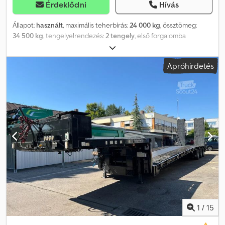
Érdeklődni
Hívás
Állapot:
használt
, maximális teherbírás:
24 000 kg
, össztömeg:
34 500 kg
, tengelyelrendezés:
2 tengely
, első forgalomba
helyezés:
03/1988
, következő vizsga (TÜV):
06/2026
, Hattyúnyak
Hossz: 3350 mm Szélesség: 2.490 mm Kormányzási sugár: 2300 mm
Apróhirdetés
Nyeregterhelés: 14 500 kg Nyeregmagasság: 1 300 mm Dcjdpfx
Asxc Dbhodqjk Mélyágyas rész Raktér hossza: 4 660 mm,
beleértve 400 mm lejtést Szélesség: 2.500 mm Szélesíthető 3.000
mm-re Rakodási magasság: 650 mm Futómű Terhelt rakodási
magasság: 900 mm Hossz: 3.000 mm, beleértve 800 mm lejtést
Szélesség: 2.500 mm Lejtés: 800 mm Hátsó hidraulikus támasz 2
részes hidraulikus rámpák 1. hossz: 2.500 mm 2. hossz: 1.100 mm
Szélesség: 720 mm Nyeregterhelés: 14 500 kg Hátsó
tengelyterhelés: 2 x 10.000 kg Össztömeg: 34.500 kg Hasznos
teher: 24.000 kg Önsúly: 10.500 kg
1
/
15