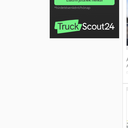
e
*hirdetésenként/hónap
A
B
M
Á
p
e
e