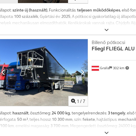
llapot:
szinte új (használt)
, Funkcionalitás:
teljesen működőképes
, első f
llapota:
100 százalék
, Gyártási év:
2025
, A pótkocsi gyakorlatilag új állapot
melyek mechanikusan elmozdíthatók. Kerékárokak vannak rajta. Chjdpfx Aij
Billenő pótkocsi
Fliegl
FLIEGL ALU
Gralla
302 km
1
/
7
llapot:
használt
, össztömeg:
24 000 kg
, tengelyelrendezés:
3 tengely
, els
térfogata:
50 m³
, teljes hossz:
10 300 mm
, szín:
fekete
, hajtástípus:
mechanik
l/100 km
, emelési magasság:
3 700 mm
, Megengedett össztömeg: 24000 kg, r
adatokban előforduló hibákért és a változtatások jogáért nem vállalunk fel