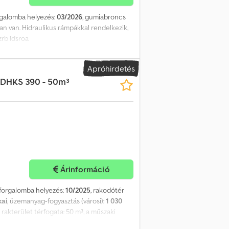
orgalomba helyezés:
03/2026
, gumiabroncs
ban van. Hidraulikus rámpákkal rendelkezik,
zrb Idsroa
Apróhirdetés
 DHKS 390 - 50m³
Árinformáció
ő forgalomba helyezés:
10/2025
, rakodótér
ai
, üzemanyag-fogyasztás (városi):
1 030
akterület térfogata: 50 m³, a műszaki
elősséget. Codpjzpztbofx Aireha