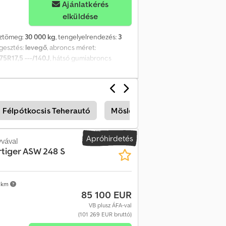
Ajánlatkérés
elküldése
sztömeg:
30 000 kg
, tengelyelrendezés:
3
ggesztés:
levegő
, abroncs méret:
75R17,5 ---/140J
, hátsó gumiabroncs
 Felszereltség:
ABS, sűrített levegős fék
,
m, rakodási magasság kb. 900 mm. A jármű
tások jogát fenntartjuk. Minta képek.
 Félpótkocsis Teherautó
Möslein Ek Utánfutó
Mösl
Apróhirdetés
vával
rtiger ASW 248 S
 km
85 100 EUR
VB plusz ÁFA-val
(101 269 EUR bruttó)