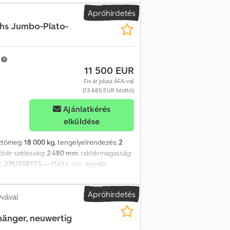
Apróhirdetés
hs Jumbo-Plato-
m
11 500 EUR
Fix ár plusz ÁFA-val
(13 685 EUR bruttó)
Ajánlatkérés
elküldése
sztömeg:
18 000 kg
, tengelyelrendezés:
2
dótér szélesség:
2 480 mm
, raktérmagasság:
t:
235/75R17,5 ---/141J
, szín:
egyéb
,
ncs méret:
235/75R17,5 ---/141J
, vezetőfülke:
Rögzítési fülek, , -- Nyomdahibák, tévedések
Apróhirdetés
ábbi részletek: ! Chodpfszrqk Uex Airea
vával
t
änger, neuwertig