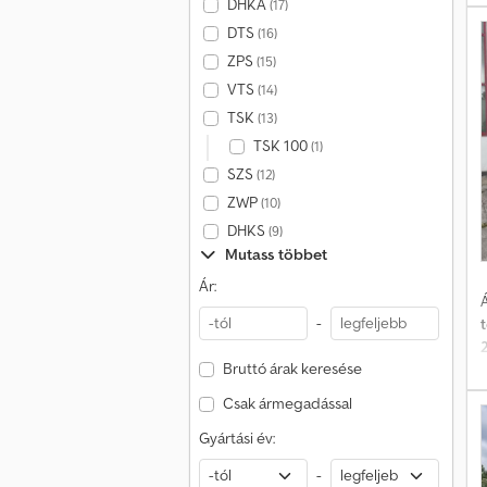
DHKA
(17)
DTS
(16)
ZPS
(15)
VTS
(14)
TSK
(13)
TSK 100
(1)
SZS
(12)
ZWP
(10)
DHKS
(9)
Mutass többet
Ár:
Á
-
Bruttó árak keresése
h
Csak ármegadással
é
Gyártási év:
-