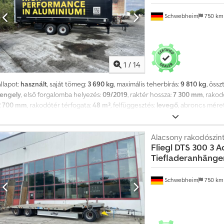
Schwebheim
750 k
1
/
14
llapot:
használt
, saját tömeg:
3 690 kg
, maximális teherbírás:
9 810 kg
, öss
tengely
, első forgalomba helyezés:
09/2019
, raktér hossza:
7 300 mm
, rako
2 700 mm
, rakodótér térfogata:
48 m³
, felfüggesztés:
levegő
, abroncs mére
ajtástípus:
egyéb
, első gumi méret:
285/70R19,5 148J
, hátsó gumiabroncs
egyéb
, kibocsátási osztály:
nincs
, Felszereltség:
ABS, sűrített levegős fék
, 
évedések és változtatások jogát fenntartjuk, mintaképek --, További adatok: !
Alacsony rakodószin
Fliegl
DTS 300 3 A
Tiefladeranhänge
Schwebheim
750 k