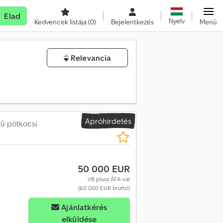
Elad
Nyelv
Kedvencek listája
(0)
Bejelentkezés
Menü
Relevancia
Apróhirdetés
tű pótkocsi
50 000 EUR
VB plusz ÁFA-val
(60 000 EUR bruttó)
Ajánlatkérés
elküldése