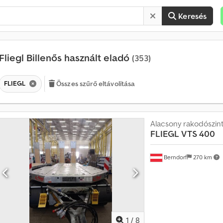
Keresés
Fliegl Billenős használt eladó
(353)
FLIEGL
Összes szűrő eltávolítása
Alacsony rakodószin
FLIEGL
VTS 400
Berndorf
270 km
1
/
8