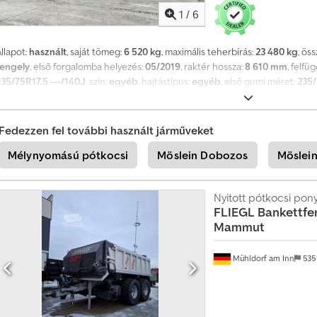
1
/
6
llapot:
használt
, saját tömeg:
6 520 kg
, maximális teherbírás:
23 480 kg
, ös
tengely
, első forgalomba helyezés:
05/2019
, raktér hossza:
8 610 mm
, felfü
235/75R17,5 ---/140J
, szín:
egyéb
, hajtástípus:
egyéb
, első gumi méret:
235/
méret:
235/75R17,5 ---/140J
, vezetőfülke:
egyéb
, kibocsátási osztály:
nincs
,
akfelület hossza mélyágyban kb. 6,50 m, teljes rakfelület hossza kb. 8,60 
bank megbízásából kerül értékesítésre. Nyomdahibák, tévedések és változta
Fedezzen fel további használt járműveket
ovábbi adatok a következő linken: !, Részletek: ! Chodpfx Aiozrdq Isrja
Mélynyomású pótkocsi
Möslein Dobozos
Möslein
Nyitott pótkocsi pony
FLIEGL
Bankettfe
Mammut
Mühldorf am Inn
535