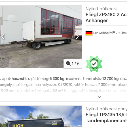
Nyitott pótkocsi
Fliegl
ZPS180 2 Ac
Anhänger
Schwebheim
750 k
1
/
6
llapot:
használt
, saját tömeg:
5 300 kg
, maximális teherbírás:
12 700 kg
, ös
tengely
, első forgalomba helyezés:
05/2010
, raktér hossza:
7 300 mm
, rako
2 900 mm
, rakodótér térfogata:
52 m³
, felfüggesztés:
levegő
, abroncs mére
ajtástípus:
egyéb
, első gumi méret:
235/75R17,5 ---/141J
, hátsó gumiabro
egyéb
, kibocsátási osztály:
nincs
, Felszereltség:
ABS, sűrített levegős fék
, 
s változtatások jogát fenntartjuk, minta képek --, További adatok itt: !, Tov
Nyitott pótkocsi pony
Fliegl
TPS135 13,5 
Tandemplanenanh