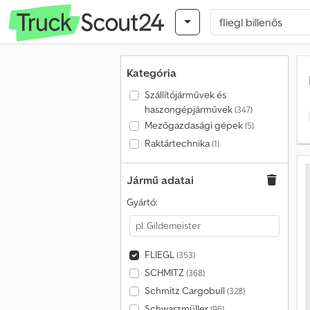
Kategória
Szállítójárművek és
haszongépjárművek
(347)
Mezőgazdasági gépek
(5)
Raktártechnika
(1)
Jármű adatai
Gyártó:
FLIEGL
(353)
SCHMITZ
(368)
Schmitz Cargobull
(328)
Schwarzmüller
(96)