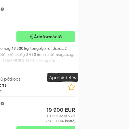
m
Árinformáció
ztömeg:
13 500 kg
, tengelyelrendezés:
2
dótér szélesség:
2 480 mm
, raktérmagasság:
t:
285/70R19,5 148J
, szín:
egyéb
,
 méret:
285/70R19,5 148J
, vezetőfülke:
Rögzítési pontok, -- Nyomdai hibák,
Apróhirdetés
, További részletek: ! Chjdpfezrqf Sjx Airsa
tű pótkocsi
chs
r
m
19 900 EUR
Fix ár plusz ÁFA-val
(23 681 EUR bruttó)