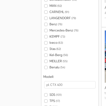
MAN
(92)
Á
CARNEHL
(91)
á
LANGENDORF
(79)
Benz
(76)
Mercedes-Benz
(76)
KEMPF
(73)
Iveco
(63)
Stas
(62)
Kel-Berg
(56)
MEILLER
(55)
Benalu
(54)
Modell:
Á
SDS
(101)
TPS
(17)