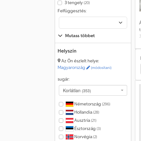
3 tengely
(20)
Felfüggesztés:
Á
Mutass többet
R
Helyszín
Az Ön észlelt helye:
T
Magyarország
(módosítani)
lybölcsös
Renders Betonkeverő
Renders Alváz
sugár:
Korlátlan
(353)
Németország
(296)
Hollandia
(28)
Ausztria
(21)
Észtország
(3)
Norvégia
(2)