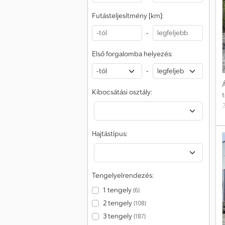
Futásteljesítmény [km]:
-
Első forgalomba helyezés:
-
Á
Kibocsátási osztály:
h
Hajtástípus:
t
Tengelyelrendezés:
1 tengely
(6)
2 tengely
(108)
3 tengely
(187)